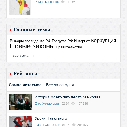
Роман Коноплев
11 198
Главные темы
Коррупция
Выборы президента РФ
Госдума РФ
Интернет
Новые законы
Правительство
все темы →
Рейтинги
Самое читаемое
Все за сегодня
История моего пятидесятисемитства
Егор Холмогоров
02:14
407 796
Уроки Навального
Павел Святенков
01:14
364 527