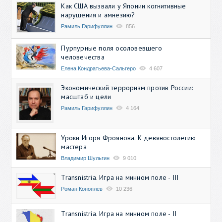
Как США вызвали у Японии когнитивные
нарушения и амнезию?
Рамиль Гарифуллин
856
Пурпурные поля осоловевшего
человечества
Елена Кондратьева-Сальгеро
4 607
Экономический терроризм против России:
масштаб и цели
Рамиль Гарифуллин
4 164
Уроки Игоря Фроянова. К девяностолетию
мастера
Владимир Шульгин
9 010
Transnistria. Игра на минном поле - III
Роман Коноплев
10 236
Transnistria. Игра на минном поле - II