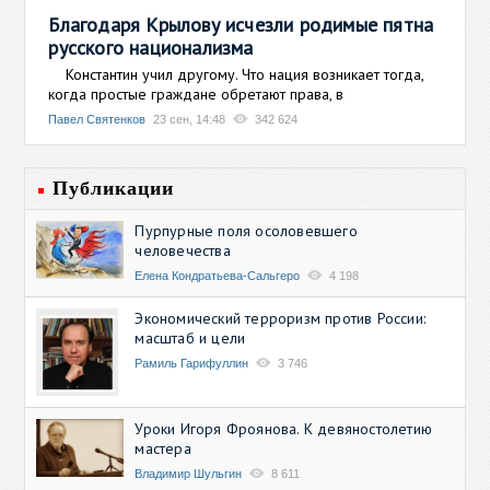
Благодаря Крылову исчезли родимые пятна
русского национализма
Константин учил другому. Что нация возникает тогда,
когда простые граждане обретают права, в
Павел Святенков
23 сен, 14:48
342 624
Публикации
Пурпурные поля осоловевшего
человечества
Елена Кондратьева-Сальгеро
4 198
Экономический терроризм против России:
масштаб и цели
Рамиль Гарифуллин
3 746
Уроки Игоря Фроянова. К девяностолетию
мастера
Владимир Шульгин
8 611