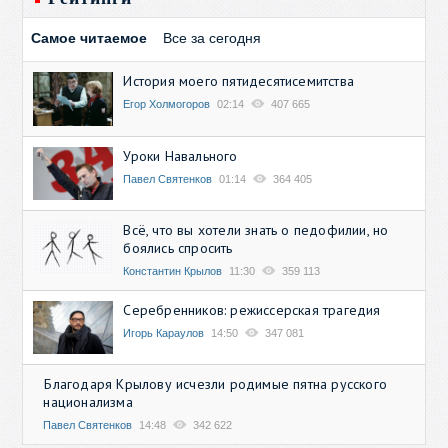
Самое читаемое
Все за сегодня
История моего пятидесятисемитства
Егор Холмогоров
02:14
407 665
Уроки Навального
Павел Святенков
01:14
364 405
Всё, что вы хотели знать о педофилии, но
боялись спросить
Константин Крылов
11:30
359 113
Серебренников: режиссерская трагедия
Игорь Караулов
14:50
347 081
Благодаря Крылову исчезли родимые пятна русского
национализма
Павел Святенков
14:48
342 622