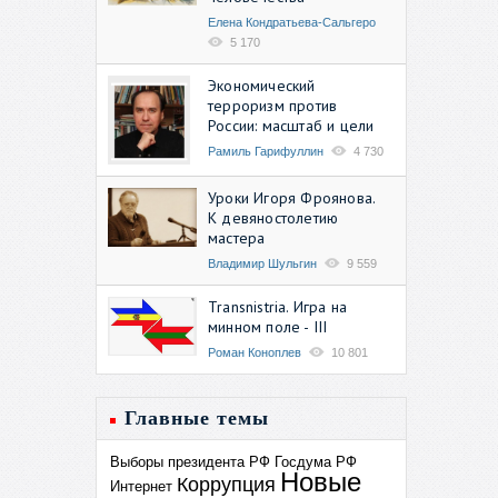
Елена Кондратьева-Сальгеро
5 170
Экономический
терроризм против
России: масштаб и цели
Рамиль Гарифуллин
4 730
Уроки Игоря Фроянова.
К девяностолетию
мастера
Владимир Шульгин
9 559
Transnistria. Игра на
минном поле - III
Роман Коноплев
10 801
Главные темы
Выборы президента РФ
Госдума РФ
Новые
Коррупция
Интернет