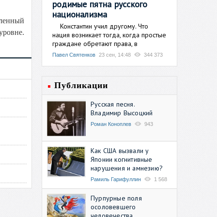
родимые пятна русского
национализма
вленный
Константин учил другому. Что
уровне.
нация возникает тогда, когда простые
граждане обретают права, в
Павел Святенков
23 сен, 14:48
344 373
Публикации
Русская песня.
Владимир Высоцкий
Роман Коноплев
943
Как США вызвали у
Японии когнитивные
нарушения и амнезию?
Рамиль Гарифуллин
1 568
Пурпурные поля
осоловевшего
человечества