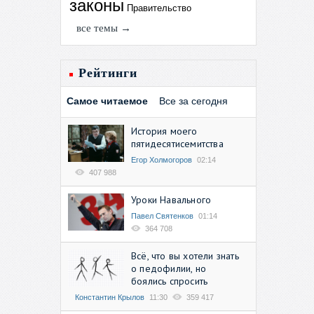
законы
Правительство
все темы →
Рейтинги
Самое читаемое
Все за сегодня
История моего
пятидесятисемитства
Егор Холмогоров
02:14
407 988
Уроки Навального
Павел Святенков
01:14
364 708
Всё, что вы хотели знать
о педофилии, но
боялись спросить
Константин Крылов
11:30
359 417