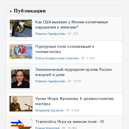
Публикации
Как США вызвали у Японии когнитивные
нарушения и амнезию?
Рамиль Гарифуллин
437
Пурпурные поля осоловевшего
человечества
Елена Кондратьева-Сальгеро
4 428
Экономический терроризм против России:
масштаб и цели
Рамиль Гарифуллин
3 978
Уроки Игоря Фроянова. К девяностолетию
мастера
Владимир Шульгин
8 839
Transnistria. Игра на минном поле - III
Роман Коноплев
10 060