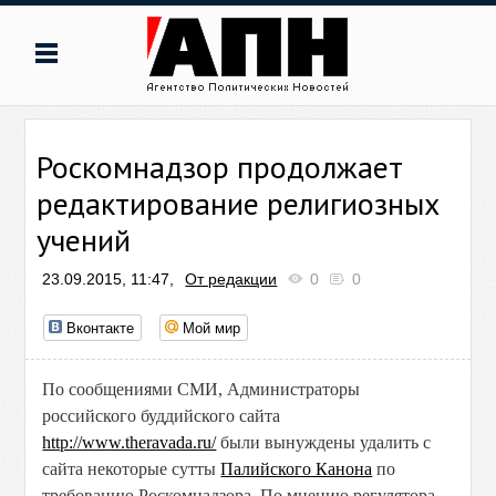
Роскомнадзор продолжает
редактирование религиозных
учений
23.09.2015, 11:47,
От редакции
0
0
Вконтакте
Мой мир
По сообщениями СМИ, Администраторы
российского буддийского сайта
http://www.theravada.ru/
были вынуждены удалить с
сайта некоторые сутты
Палийского Канона
по
требованию Роскомнадзора. По мнению регулятора,