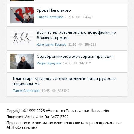
Уроки Навального
Павел Святенков
01:14
364 473
Всё, что вы хотели знать о педофилии, но
боялись спросить
Константин Крылов
11:30
359 183
Серебренников: режиссерская трагедия
Игорь Караулов
14:50
347 152
Благодаря Крылову исчезли родимые пятна русского
национализма
Павел Святенков
14:48
343 044
Copyright © 1999-2025 «Агентство Политических Новостей»
Лицензия Минпечати Эл. №77-2792
При полном или частичном использовании материалов, ссылка на
АПН обязательна