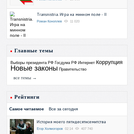
Transnistria. Игра на минном поле - II
Роман Коноплев
11 020
Главные темы
Коррупция
Выборы президента РФ
Госдума РФ
Интернет
Новые законы
Правительство
все темы →
Рейтинги
Самое читаемое
Все за сегодня
История моего пятидесятисемитства
Егор Холмогоров
02:14
407 740