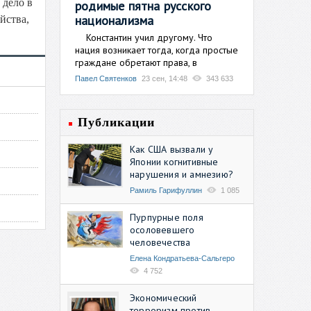
 дело в
родимые пятна русского
национализма
йства,
Константин учил другому. Что
нация возникает тогда, когда простые
граждане обретают права, в
Павел Святенков
23 сен, 14:48
343 633
Публикации
Как США вызвали у
Японии когнитивные
нарушения и амнезию?
Рамиль Гарифуллин
1 085
Пурпурные поля
осоловевшего
человечества
Елена Кондратьева-Сальгеро
4 752
Экономический
терроризм против