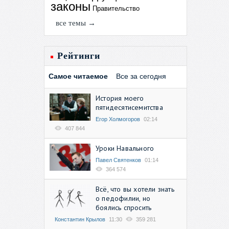
законы
Правительство
все темы →
Рейтинги
Самое читаемое
Все за сегодня
История моего
пятидесятисемитства
Егор Холмогоров
02:14
407 844
Уроки Навального
Павел Святенков
01:14
364 574
Всё, что вы хотели знать
о педофилии, но
боялись спросить
Константин Крылов
11:30
359 281