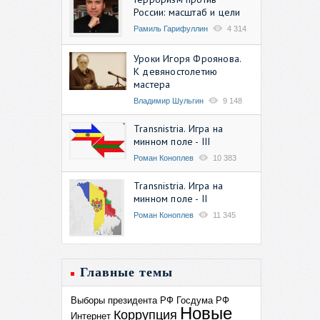
России: масштаб и цели
Рамиль Гарифуллин
4 314
Уроки Игоря Фроянова.
К девяностолетию
мастера
Владимир Шульгин
9 148
Transnistria. Игра на
минном поле - III
Роман Коноплев
10 383
Transnistria. Игра на
минном поле - II
Роман Коноплев
11 345
Главные темы
Выборы президента РФ
Госдума РФ
Новые
Коррупция
Интернет