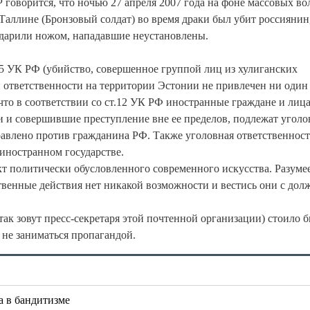
 говорится, что ночью 27 апреля 2007 года на фоне массовых в
 Таллине (Бронзовый солдат) во время драки был убит россиянин,
ударили ножом, нападавшие неустановлены.
105 УК РФ (убийство, совершенное группой лиц из хулиганских
 ответственности на территории Эстонии не привлечен ни один
что в соответствии со ст.12 УК РФ иностранные граждане и лица
 и совершившие преступление вне ее пределов, подлежат угол
правлено против гражданина РФ. Также уголовная ответственност
 иностранном государстве.
 политически обусловленного современного искусства. Разумее
твенные действия нет никакой возможности и вестись они с до
ак зовут пресс-секретаря этой почтенной организации) стоило 
 не заниматься пропагандой.
а в бандитизме