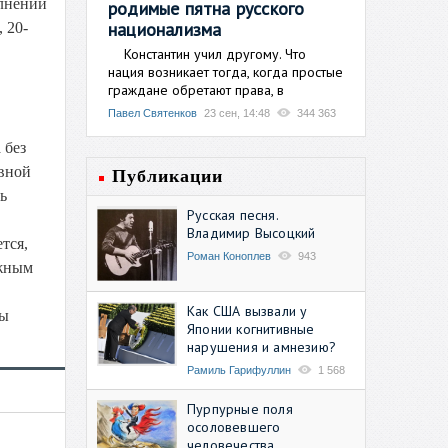
олнений
родимые пятна русского
национализма
 20-
Константин учил другому. Что
нация возникает тогда, когда простые
граждане обретают права, в
Павел Святенков
23 сен, 14:48
344 363
 без
овной
Публикации
ь
Русская песня.
Владимир Высоцкий
тся,
Роман Коноплев
943
лжным
Как США вызвали у
бы
Японии когнитивные
нарушения и амнезию?
Рамиль Гарифуллин
1 568
Пурпурные поля
осоловевшего
человечества