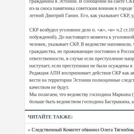
гражданина в Эстонии. В сообщении на сайте СКР
из-за сноса памятника советским воинам в городе
летний Дмитрий Ганин. Его, как указывает СКР, 
СКР возбудил уголовное дело п. «ж», «и» ч.2 ст.
побуждений). До настоящего момента к уголовной
человек, указывает СКР. В ведомстве напомнили, 
гражданства, не проживающие постоянно в России
ответственности, в случае если преступление на
наступает, если преступники не были осуждены в
Редакция АПН воспринимает действия СКР как акт
вести на территории Эстонии полноценные следс
качеством не будут.
Мы полагаем, что ведомству господина Маркина (т
больше быть ведомством господина Бастрыкина, а
ЧИТАЙТЕ ТАКЖЕ:
» Следственный Комитет обвинил Олега Тягнибок