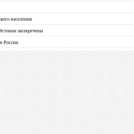
ского населения
Эстонии засекречены
ин России