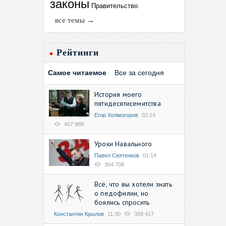
законы
Правительство
все темы →
Рейтинги
Самое читаемое
Все за сегодня
История моего
пятидесятисемитства
Егор Холмогоров
02:14
407 988
Уроки Навального
Павел Святенков
01:14
364 708
Всё, что вы хотели знать
о педофилии, но
боялись спросить
Константин Крылов
11:30
359 417