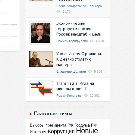
Елена Кондратьева-Сальгеро
5 170
Экономический
терроризм против
России: масштаб и цели
Рамиль Гарифуллин
4 730
Уроки Игоря Фроянова.
К девяностолетию
мастера
Владимир Шульгин
9 559
Transnistria. Игра на
минном поле - III
Роман Коноплев
10 801
Главные темы
Выборы президента РФ
Госдума РФ
Новые
Коррупция
Интернет