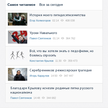
Самое читаемое
Все за сегодня
История моего пятидесятисемитства
Егор Холмогоров
02:14
408 038
Уроки Навального
Павел Святенков
01:14
364 762
Всё, что вы хотели знать о педофилии, но
боялись спросить
Константин Крылов
11:30
359 473
Серебренников: режиссерская трагедия
Игорь Караулов
14:50
347 447
Благодаря Крылову исчезли родимые пятна русского
национализма
Павел Святенков
14:48
344 682