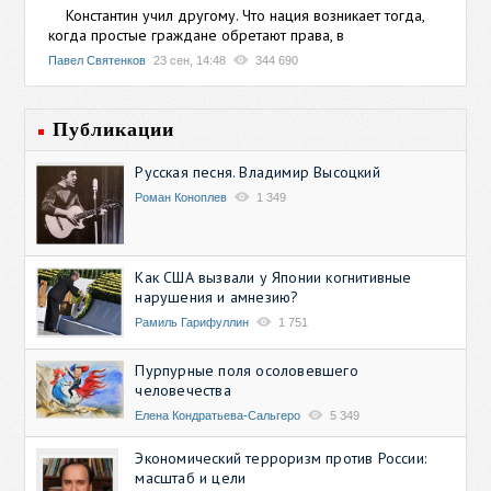
Константин учил другому. Что нация возникает тогда,
когда простые граждане обретают права, в
Павел Святенков
23 сен, 14:48
344 690
Публикации
Русская песня. Владимир Высоцкий
Роман Коноплев
1 349
Как США вызвали у Японии когнитивные
нарушения и амнезию?
Рамиль Гарифуллин
1 751
Пурпурные поля осоловевшего
человечества
Елена Кондратьева-Сальгеро
5 349
Экономический терроризм против России:
масштаб и цели