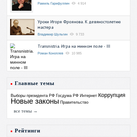
Рамиль Гарифуллин
4 914
Уроки Игоря Фроянова. К девяностолетию
мастера
Владимир Шульгин
9 733
Transnistria. Игра на минном поле - III
Роман Коноплев
10 985
Главные темы
Коррупция
Выборы президента РФ
Госдума РФ
Интернет
Новые законы
Правительство
все темы →
Рейтинги