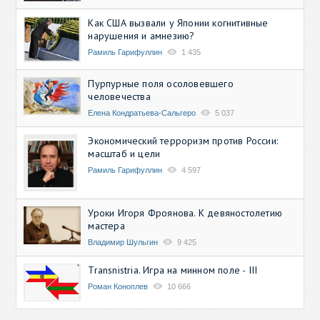
Как США вызвали у Японии когнитивные
нарушения и амнезию?
Рамиль Гарифуллин
1 435
Пурпурные поля осоловевшего
человечества
Елена Кондратьева-Сальгеро
5 037
Экономический терроризм против России:
масштаб и цели
Рамиль Гарифуллин
4 597
Уроки Игоря Фроянова. К девяностолетию
мастера
Владимир Шульгин
9 425
Transnistria. Игра на минном поле - III
Роман Коноплев
10 666