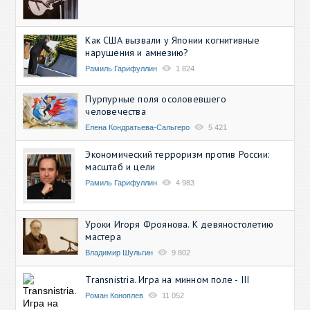
Как США вызвали у Японии когнитивные
нарушения и амнезию?
Рамиль Гарифуллин
1 824
Пурпурные поля осоловевшего
человечества
Елена Кондратьева-Сальгеро
5 421
Экономический терроризм против России:
масштаб и цели
Рамиль Гарифуллин
4 983
Уроки Игоря Фроянова. К девяностолетию
мастера
Владимир Шульгин
9 802
Transnistria. Игра на минном поле - III
Роман Коноплев
11 052