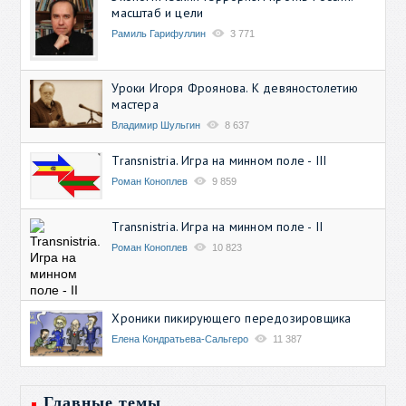
масштаб и цели
Рамиль Гарифуллин
3 771
Уроки Игоря Фроянова. К девяностолетию
мастера
Владимир Шульгин
8 637
Transnistria. Игра на минном поле - III
Роман Коноплев
9 859
Transnistria. Игра на минном поле - II
Роман Коноплев
10 823
Хроники пикирующего передозировщика
Елена Кондратьева-Сальгеро
11 387
Главные темы