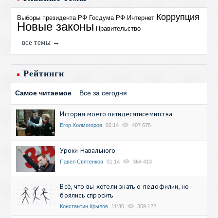
Коррупция
Выборы президента РФ
Госдума РФ
Интернет
Новые законы
Правительство
все темы →
Рейтинги
Самое читаемое
Все за сегодня
История моего пятидесятисемитства
Егор Холмогоров
02:14
407 675
Уроки Навального
Павел Святенков
01:14
364 413
Всё, что вы хотели знать о педофилии, но
боялись спросить
Константин Крылов
11:30
359 122