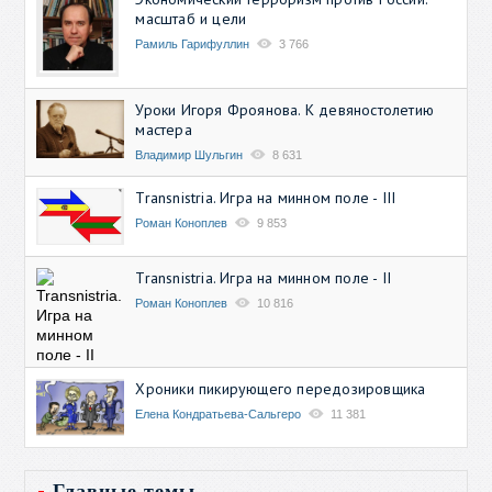
масштаб и цели
Рамиль Гарифуллин
3 766
Уроки Игоря Фроянова. К девяностолетию
мастера
Владимир Шульгин
8 631
Transnistria. Игра на минном поле - III
Роман Коноплев
9 853
Transnistria. Игра на минном поле - II
Роман Коноплев
10 816
Хроники пикирующего передозировщика
Елена Кондратьева-Сальгеро
11 381
Главные темы