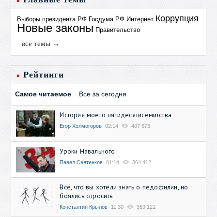
Коррупция
Выборы президента РФ
Госдума РФ
Интернет
Новые законы
Правительство
все темы →
Рейтинги
Самое читаемое
Все за сегодня
История моего пятидесятисемитства
Егор Холмогоров
02:14
407 673
Уроки Навального
Павел Святенков
01:14
364 412
Всё, что вы хотели знать о педофилии, но
боялись спросить
Константин Крылов
11:30
359 121