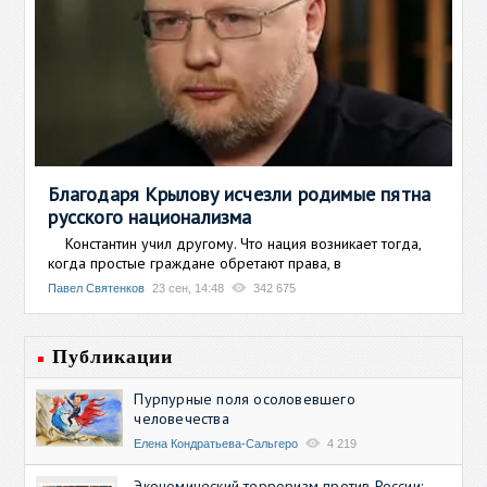
Благодаря Крылову исчезли родимые пятна
русского национализма
Константин учил другому. Что нация возникает тогда,
когда простые граждане обретают права, в
Павел Святенков
23 сен, 14:48
342 675
Публикации
Пурпурные поля осоловевшего
человечества
Елена Кондратьева-Сальгеро
4 219
Экономический терроризм против России: