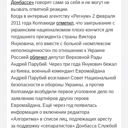
Донбассе»
говорят сами за себя и не могут не
вызвать ответной реакции.
Когда в интервью агентству «Регнум» 2 февраля
2011 года Колпакиди
отметил
, что заигрывание с
украинским национализмом плохо кончится для
тогдашнего президента страны Виктора
Януковича, его вместе с больной «комплексом
неполноценности» по отношению к Украине
Россией
обличил
депутат Верховной Рады
Андрей Парубий. Через три года Янукович бежал
из Киева, военный комендант Евромайдана
Андрей Парубий возглавил Совет Национальной
безопасности и обороны Украины, а против
Колпакиди возбудили первое уголовное дело по
заявлению партнёров других героев
Евромайдана. Ещё через год появилась
информация о включении редактора
«Алгоритма» в список лиц, подлежащих аресту
за поддержку «сепаратистов» Донбасса Службой