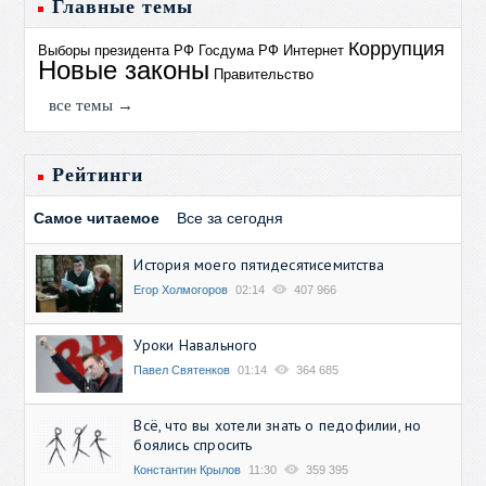
Главные темы
Коррупция
Выборы президента РФ
Госдума РФ
Интернет
Новые законы
Правительство
все темы →
Рейтинги
Самое читаемое
Все за сегодня
История моего пятидесятисемитства
Егор Холмогоров
02:14
407 966
Уроки Навального
Павел Святенков
01:14
364 685
Всё, что вы хотели знать о педофилии, но
боялись спросить
Константин Крылов
11:30
359 395