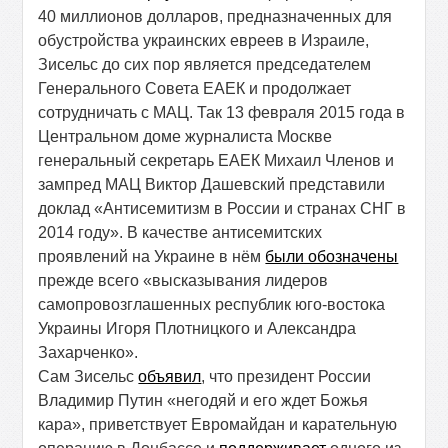
40 миллионов долларов, предназначенных для
обустройства украинских евреев в Израиле,
Зисельс до сих пор является председателем
Генерального Совета ЕАЕК и продолжает
сотрудничать с МАЦ. Так 13 февраля 2015 года в
Центральном доме журналиста Москве
генеральный секретарь ЕАЕК Михаил Членов и
зампред МАЦ Виктор Дашевский представили
доклад «Антисемитизм в России и странах СНГ в
2014 году». В качестве антисемитских
проявлений на Украине в нём
были обозначены
прежде всего «высказывания лидеров
самопровозглашенных республик юго-востока
Украины Игоря Плотницкого и Александра
Захарченко».
Сам Зисельс
объявил
, что президент России
Владимир Путин «негодяй и его ждет Божья
кара», приветствует Евромайдан и карательную