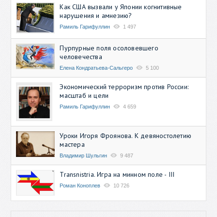
Как США вызвали у Японии когнитивные
нарушения и амнезию?
Рамиль Гарифуллин
1 497
Пурпурные поля осоловевшего
человечества
Елена Кондратьева-Сальгеро
5 100
Экономический терроризм против России:
масштаб и цели
Рамиль Гарифуллин
4 659
Уроки Игоря Фроянова. К девяностолетию
мастера
Владимир Шульгин
9 487
Transnistria. Игра на минном поле - III
Роман Коноплев
10 726