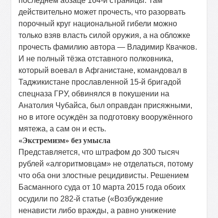
последнем абзаце 164-й страницы. Там
действительно может прочесть, что разорвать
порочный круг национальной гибели можно
только взяв власть силой оружия, а на обложке
прочесть фамилию автора — Владимир Квачков.
И не полный тёзка отставного полковника,
который воевал в Афганистане, командовал в
Таджикистане прославленной 15-й бригадой
спецназа ГРУ, обвинялся в покушении на
Анатолия Чубайса, был оправдан присяжными,
но в итоге осуждён за подготовку вооружённого
мятежа, а сам он и есть.
«Экстремизм» без умысла
Представляется, что штрафом до 300 тысяч
рублей «алгоритмовцам» не отделаться, потому
что оба они злостные рецидивисты. Решением
Басманного суда от 10 марта 2015 года обоих
осудили по 282-й статье («Возбуждение
ненависти либо вражды, а равно унижение