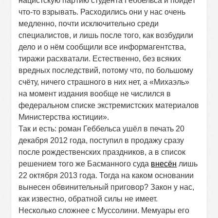
нацистскую партию студента Геббельса и пойдёт
что-то взрывать. Расходились они у нас очень
медленно, почти исключительно среди
специалистов, и лишь после того, как возбудили
дело и о нём сообщили все информагентства,
тиражи расхватали. Естественно, без всяких
вредных последствий, потому что, по большому
счёту, ничего страшного в них нет, а «Михаэль»
на момент издания вообще не числился в
федеральном списке экстремистских материалов
Министерства юстиции».
Так и есть: роман Геббельса ушёл в печать 20
декабря 2012 года, поступил в продажу сразу
после рождественских праздников, а в список
решением того же Басманного суда
внесён
лишь
22 октября 2013 года. Тогда на каком основании
вынесен обвинительный приговор? Закон у нас,
как известно, обратной силы не имеет.
Несколько сложнее с Муссолини. Мемуары его