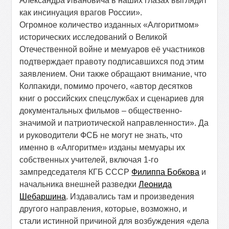
Александра Ивановича в наших глазах выглядит
как инсинуация врагов России».
Огромное количество изданных «Алгоритмом»
исторических исследований о Великой
Отечественной войне и мемуаров её участников
подтверждает правоту подписавшихся под этим
заявлением. Они также обращают внимание, что
Колпакиди, помимо прочего, «автор десятков
книг о российских спецслужбах и сценариев для
документальных фильмов – общественно-
значимой и патриотической направленности». Да
и руководители ФСБ не могут не знать, что
именно в «Алгоритме» изданы мемуары их
собственных учителей, включая 1-го
зампредседателя КГБ СССР
Филиппа Бобкова
и
начальника внешней разведки
Леонида
Шебаршина
. Издавались там и произведения
другого направления, которые, возможно, и
стали истинной причиной для возбуждения «дела