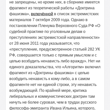
не запрещены, но кроме них, в сборнике имеется
фрагмент из теоретической работы «Доктрина
фашизма»,
включённой
в список экстремистских
материалов 7 октября 2009 года. Однако в
постановлении Пленума Верховного Суда РФ «О
судебной практике по уголовным делам о
преступлениях экстремистской направленности»
от 28 июня 2011 года указывается, что
«преступление, предусмотренное статьей 282 УК
РФ, совершается только с прямым умыслом и с
целью возбудить ненависть либо вражду». Нет ни
единого доказательства, что «Алгоритм» включил
фрагмент из «Доктрины фашизма» с целью
возбудить ненависть к кому-либо, а в самом
фрагменте нет ни единой строки, эту ненависть
возбуждающей. По крайней мере, критика
либеральных и коммунистических доктрин там
ничуть не более суровая, чем в трудах русского
философа-эмигранта Ивана Ильина, которого,