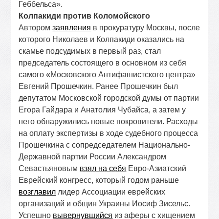
Геббельса».
Колпакиди против Коломойского
Автором
заявления
в прокуратуру Москвы, после
которого Николаев и Колпакиди оказались на
скамье подсудимых в первый раз, стал
председатель состоящего в основном из себя
самого «Московского Антифашистского центра»
Евгений Прошечкин. Ранее Прошечкин был
депутатом Московской городской думы от партии
Егора Гайдара и Анатолия Чубайса, а затем у
него обнаружились новые покровители. Расходы
на оплату экспертизы в ходе судебного процесса
Прошечкина с сопредседателем Национально-
Державной партии России Александром
Севастьяновым
взял на себя
Евро-Азиатский
Еврейский конгресс, который годом раньше
возглавил
лидер Ассоциации еврейских
организаций и общин Украины Иосиф Зисельс.
Успешно
вывернувшийся
из аферы с хищением