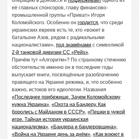
операцию в Донбассе и
поддерживает
одного из
её главных спонсоров, главу финансово-
промышленной группы «Приват» Игоря
Коломойского. Особенно он
гордится
, что среди
украинских евреев есть те, кто «воюет в
батальоне Азов, рядом с радикальными
националистами»,
под знамёнами
с символикой
2-й танковой дивизии СС «Рейх»
.
Причём тут «Алгоритм»? По странному стечению
обстоятельств именно он в последние годы
выпускает книги, посвящённые разоблачению
правящего на Украине режима, и, что особенно
важно, истоков его идеологии. Названия
«Последнее прибежище. Зачем Коломойскому
нужна Украина»
,
«Охота на Бандеру. Как
боролись с Майданом в СССР»
,
«Пешки в чужой
игре. Тайная история украинская
национализма»
,
«Бандера и бандеровщина»
,
«Война на Украине день за днём»
,
«Как воюют в