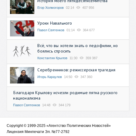
История моего пятидесятисемитства
Егор Холмогоров
02:14
407 956
Уроки Навального
Павел Святенков
01:14
364 677
Всё, что вы хотели знать о педофилии, но
боялись спросить
Константин Крылов
11:30
359 387
Серебренников: режиссерская трагедия
Игорь Караулов
14:50
347 360
Благодаря Крылову исчезли родимые пятна русского
национализма
Павел Святенков
14:48
344 179
Copyright © 1999-2025 «Агентство Политических Новостей»
Лицензия Минпечати Эл. №77-2792