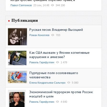
Павел Святенков
23 сен, 14:48
344 190
Публикации
Русская песня. Владимир Высоцкий
Роман Коноплев
703
Как США вызвали у Японии когнитивные
нарушения и амнезию?
Рамиль Гарифуллин
1 478
Пурпурные поля осоловевшего
человечества
Елена Кондратьева-Сальгеро
5 080
Экономический терроризм против России:
масштаб и цели
Рамиль Гарифуллин
4 640