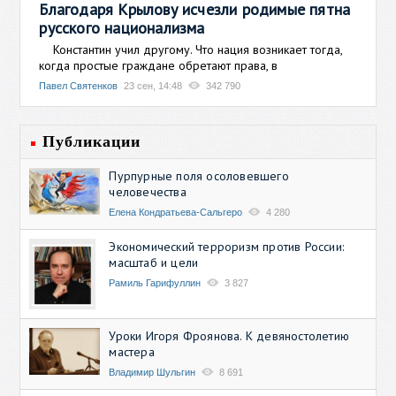
Благодаря Крылову исчезли родимые пятна
русского национализма
Константин учил другому. Что нация возникает тогда,
когда простые граждане обретают права, в
Павел Святенков
23 сен, 14:48
342 790
Публикации
Пурпурные поля осоловевшего
человечества
Елена Кондратьева-Сальгеро
4 280
Экономический терроризм против России:
масштаб и цели
Рамиль Гарифуллин
3 827
Уроки Игоря Фроянова. К девяностолетию
мастера
Владимир Шульгин
8 691