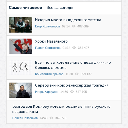
Самое читаемое
Все за сегодня
История моего пятидесятисемитства
Егор Холмогоров
02:14
407 689
Уроки Навального
Павел Святенков
01:14
364 427
Всё, что вы хотели знать о педофилии, но
боялись спросить
Константин Крылов
11:30
359 137
Серебренников: режиссерская трагедия
Игорь Караулов
14:50
347 105
Благодаря Крылову исчезли родимые пятна русского
национализма
Павел Святенков
14:48
342 776