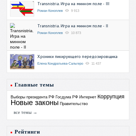
Transnistria. Игра на минном поле - III
Роман Коноплев
9 913
Transnistria. Игра на минном поле - II
Роман Коноплев
10 873
Хроники пикирующего передозировщика
Елена Кондратьева-Сальгеро
11 437
Главные темы
Коррупция
Выборы президента РФ
Госдума РФ
Интернет
Новые законы
Правительство
все темы →
Рейтинги