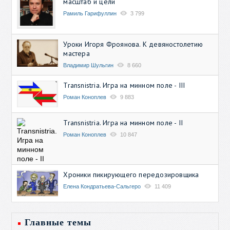
масштаб и цели
Рамиль Гарифуллин
3 799
Уроки Игоря Фроянова. К девяностолетию
мастера
Владимир Шульгин
8 660
Transnistria. Игра на минном поле - III
Роман Коноплев
9 883
Transnistria. Игра на минном поле - II
Роман Коноплев
10 847
Хроники пикирующего передозировщика
Елена Кондратьева-Сальгеро
11 409
Главные темы