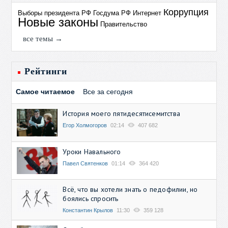
Коррупция
Выборы президента РФ
Госдума РФ
Интернет
Новые законы
Правительство
все темы →
Рейтинги
Самое читаемое
Все за сегодня
История моего пятидесятисемитства
Егор Холмогоров
02:14
407 682
Уроки Навального
Павел Святенков
01:14
364 420
Всё, что вы хотели знать о педофилии, но
боялись спросить
Константин Крылов
11:30
359 128