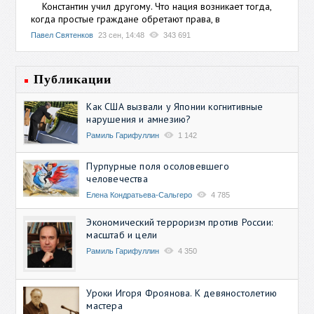
Константин учил другому. Что нация возникает тогда,
когда простые граждане обретают права, в
Павел Святенков
23 сен, 14:48
343 691
Публикации
Как США вызвали у Японии когнитивные
нарушения и амнезию?
Рамиль Гарифуллин
1 142
Пурпурные поля осоловевшего
человечества
Елена Кондратьева-Сальгеро
4 785
Экономический терроризм против России:
масштаб и цели
Рамиль Гарифуллин
4 350
Уроки Игоря Фроянова. К девяностолетию
мастера