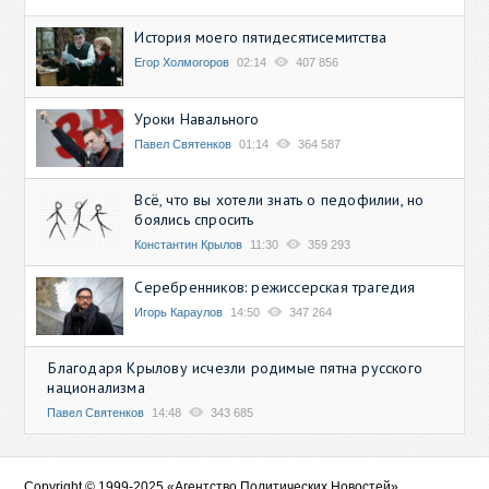
История моего пятидесятисемитства
Егор Холмогоров
02:14
407 856
Уроки Навального
Павел Святенков
01:14
364 587
Всё, что вы хотели знать о педофилии, но
боялись спросить
Константин Крылов
11:30
359 293
Серебренников: режиссерская трагедия
Игорь Караулов
14:50
347 264
Благодаря Крылову исчезли родимые пятна русского
национализма
Павел Святенков
14:48
343 685
Copyright © 1999-2025 «Агентство Политических Новостей»