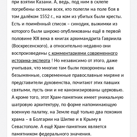
при взятии Казани. А, ведь,
под ним в склепе
погребены
останки всех, кто полегли на поле боя в
том далёком 1552 г., на ком из убитых были кресты.
Есть и поимённый список –
синодик, выжимки из
которого были широко опубликованы ещё в первой
половине XIX века в книгах архимандрита Гавриила
(Воскресенского), а
относительно недавно они
воспроизведены
с комментариями современного
историка-эксперта
! Но независимо от этого, даже
учитывая, что
многие там были похоронены как
безымянные, современные православные миряне и
представители духовенства, почитают этих павших
святыми, пусть они и не канонизированы церковью.
А кроме того, этот Храм-памятник имеет уникальную
шатровую архитектуру, по форме напоминающую
военную палатку, на Земле ещё только два похожих
храма – в Болгарии на Шипке и в Крыму в
Севастополе. А ещё Храм-памятник является
памятником федерального значения.