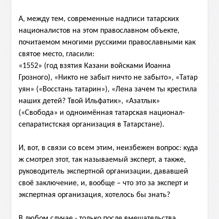
А, между тем, современные надписи татарских
националистов на этом православном объекте,
почитаемом многими русскими православными как
святое место,
гласили:
«1552» (год взятия Казани войсками Иоанна
Грозного), «Никто не забыт ничто не забыто», «Татар
уян» («Восстань татарин»), «Лена зачем ты крестила
наших детей? Твой Ильфатик», «Азатлык»
(«Свобода»
и одноимённая татарская национал-
сепаратистская организация в Татарстане).
И, вот, в связи со всем этим, неизбежен вопрос: куда
ж смотрел этот, так называемый эксперт, а также,
руководитель экспертной организации, дававшей
своё заключение, и, вообще – что это за эксперт и
экспертная организация, хотелось бы знать?
В любом случае - только после вмешательства