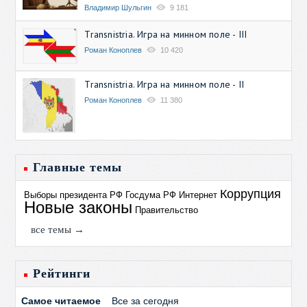
Владимир Шульгин
9 181
Transnistria. Игра на минном поле - III
Роман Коноплев
10 420
Transnistria. Игра на минном поле - II
Роман Коноплев
11 380
Главные темы
Коррупция
Выборы президента РФ
Госдума РФ
Интернет
Новые законы
Правительство
все темы →
Рейтинги
Самое читаемое
Все за сегодня