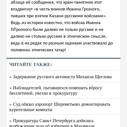
абзаце её сообщения, что храм-памятник этот
воздвигнут «в честь воинов Иоанна Грозного,
павших при взятии Казани русскими войсками».
Ведь из истории известно, что войска Иоанна
IV
Грозного были далеко не только русские и не
далеко не столько русские в этническом смысле,
ведь в их рядах по разным оценкам участвовало до
половины этнических татар!
ЧИТАЙТЕ ТАКЖЕ:
» Задержание русского активиста Михаила Щеглова
» Наблюдателей, пытавшихся помешать вбросу
бюллетеней, увезли в прокуратуру
» Суд обязал аэропорт Шереметьево демонтировать
курительные комнаты
» Прокуратура Санкт-Петербурга добилась
возбуждения дела об избиении в Махачкале