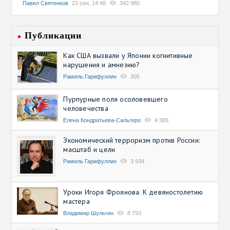
Павел Святенков
23 сен, 14:48
342 980
Публикации
Как США вызвали у Японии когнитивные
нарушения и амнезию?
Рамиль Гарифуллин
305
Пурпурные поля осоловевшего
человечества
Елена Кондратьева-Сальгеро
4 385
Экономический терроризм против России:
масштаб и цели
Рамиль Гарифуллин
3 934
Уроки Игоря Фроянова. К девяностолетию
мастера
Владимир Шульгин
8 793