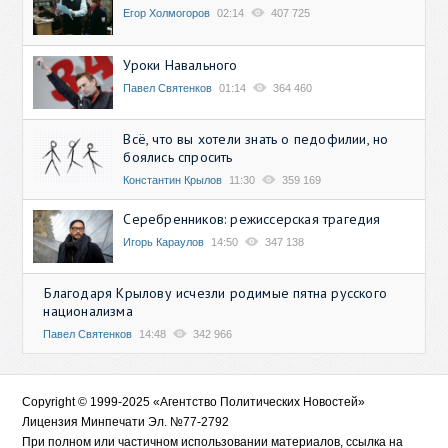
Егор Холмогоров
02:14
407 725
Уроки Навального
Павел Святенков
01:14
364 460
Всё, что вы хотели знать о педофилии, но
боялись спросить
Константин Крылов
11:30
359 169
Серебренников: режиссерская трагедия
Игорь Караулов
14:50
347 138
Благодаря Крылову исчезли родимые пятна русского
национализма
Павел Святенков
14:48
342 966
Copyright © 1999-2025 «Агентство Политических Новостей»
Лицензия Минпечати Эл. №77-2792
При полном или частичном использовании материалов, ссылка на