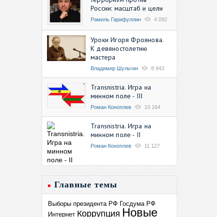
России: масштаб и цели
Рамиль Гарифуллин
4 092
Уроки Игоря Фроянова.
К девяностолетию
мастера
Владимир Шульгин
8 943
Transnistria. Игра на
минном поле - III
Роман Коноплев
10 164
Transnistria. Игра на
минном поле - II
Роман Коноплев
11 127
Главные темы
Выборы президента РФ
Госдума РФ
Новые
Коррупция
Интернет