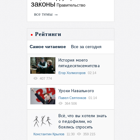
законы
Правительство
все темы →
Рейтинги
Самое читаемое
Все за сегодня
История моего
пятидесятисемитства
Егор Холмогоров
02:14
407 774
Уроки Навального
Павел Святенков
01:14
364 506
Всё, что вы хотели знать
о педофилии, но
боялись спросить
Константин Крылов
11:30
359 215