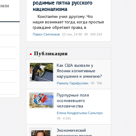
родимые пятна русского
лияли
национализма
Константин учил другому. Что
нация возникает тогда, когда простые
граждане обретают права, в
Павел Святенков
23 сен, 14:48
343 243
Публикации
Как США вызвали у
Японии когнитивные
нарушения и амнезию?
Рамиль Гарифуллин
706
Пурпурные поля
осоловевшего
человечества
Елена Кондратьева-Сальгеро
4 541
Экономический
терроризм против