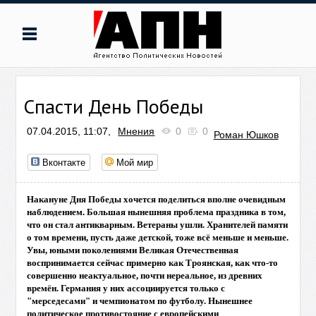
Спасти День Победы
07.04.2015, 11:07,
Мнения
0
0
Роман Юшков
Вконтакте
Мой мир
Накануне
Дня
Победы
хочется
поделиться
вполне
очевидным
наблюдением.
Большая
нынешняя
проблема
праздника
в
том,
что
он
стал
антикварным.
Ветераны
ушли.
Хранителей
памяти
о
том
времени,
пусть
даже
детской,
тоже
всё
меньше
и
меньше.
Увы,
юными
поколениями
Великая
Отечественная
воспринимается
сейчас
примерно
как
Троянская,
как
что-то
совершенно
неактуальное,
почти
нереальное,
из
древних
времён.
Германия
у
них
ассоциируется
только
с
"мерседесами"
и
чемпионатом
по
футболу.
Нынешнее
политическое
противостояние
с
европейскими