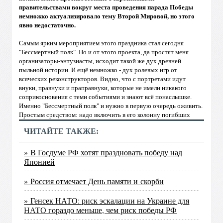
правительствами
вокруг
места
проведения
парада
Победы
немножко
актуализировало
тему
Второй
Мировой,
но
этого
явно
недостаточно.
Самым
ярким
мероприятием
этого
праздника
стал
сегодня
"Бессмертный
полк".
Но
и
от
этого
проекта,
да
простят
меня
организаторы-энтузиасты,
исходит
такой
же
дух
древней
пыльной
истории.
И
ещё
немножко
-
дух
ролевых
игр
от
всяческих
реконструкторов.
Видно,
что
с
портретами
идут
внуки,
правнуки
и
праправнуки,
которые
не
имели
никакого
соприкосновения
с
теми
событиями
и
знают
всё
понаслышке.
Именно
"Бессмертный
полк"
и
нужно
в
первую
очередь
оживить.
Простым
средством:
надо
включить
в
его
колонну
погибших
ЧИТАЙТЕ ТАКЖЕ:
» В Госдуме РФ хотят праздновать победу над
Японией
» Россия отмечает День памяти и скорби
» Генсек НАТО: риск эскалации на Украине для
НАТО гораздо меньше, чем риск победы РФ