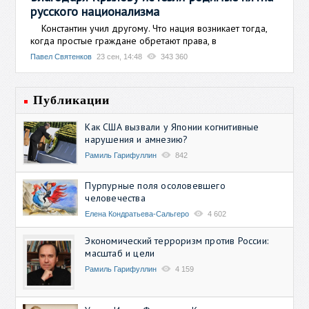
русского национализма
Константин учил другому. Что нация возникает тогда,
когда простые граждане обретают права, в
Павел Святенков
23 сен, 14:48
343 360
Публикации
Как США вызвали у Японии когнитивные
нарушения и амнезию?
Рамиль Гарифуллин
842
Пурпурные поля осоловевшего
человечества
Елена Кондратьева-Сальгеро
4 602
Экономический терроризм против России:
масштаб и цели
Рамиль Гарифуллин
4 159