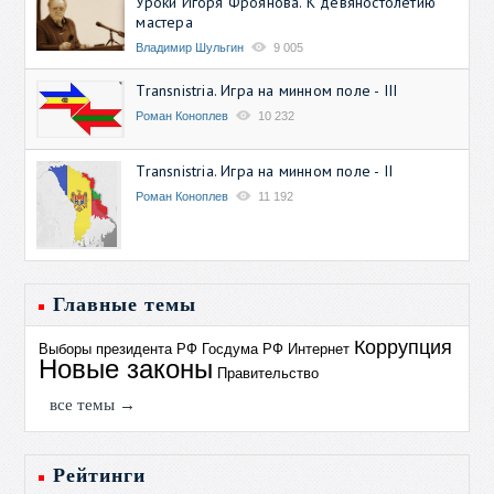
Уроки Игоря Фроянова. К девяностолетию
мастера
Владимир Шульгин
9 005
Transnistria. Игра на минном поле - III
Роман Коноплев
10 232
Transnistria. Игра на минном поле - II
Роман Коноплев
11 192
Главные темы
Коррупция
Выборы президента РФ
Госдума РФ
Интернет
Новые законы
Правительство
все темы →
Рейтинги