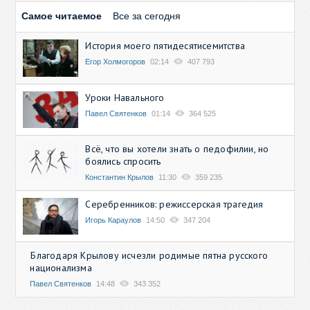
Самое читаемое
Все за сегодня
История моего пятидесятисемитства
Егор Холмогоров
02:14
407 793
Уроки Навального
Павел Святенков
01:14
364 525
Всё, что вы хотели знать о педофилии, но
боялись спросить
Константин Крылов
11:30
359 235
Серебренников: режиссерская трагедия
Игорь Караулов
14:50
347 204
Благодаря Крылову исчезли родимые пятна русского
национализма
Павел Святенков
14:48
343 352