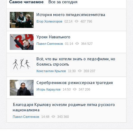
Самое читаемое
Все за сегодня
История моего пятидесятисемитства
Егор Холмогоров
02:14
407 796
Уроки Навального
Павел Святенков
01:14
364 527
Всё, что вы хотели знать о педофилии, но
боялись спросить
Константин Крылов
11:30
359 237
Серебренников: режиссерская трагедия
Игорь Караулов
14:50
347 206
Благодаря Крылову исчезли родимые пятна русского
национализма
Павел Святенков
14:48
343 360