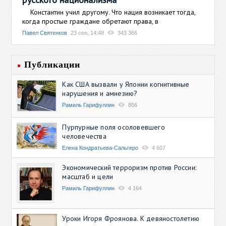
Константин учил другому. Что нация возникает тогда,
когда простые граждане обретают права, в
Павел Святенков
23 сен, 14:48
343 366
Публикации
Как США вызвали у Японии когнитивные
нарушения и амнезию?
Рамиль Гарифуллин
856
Пурпурные поля осоловевшего
человечества
Елена Кондратьева-Сальгеро
4 607
Экономический терроризм против России:
масштаб и цели
Рамиль Гарифуллин
4 164
Уроки Игоря Фроянова. К девяностолетию