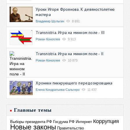
Уроки Игоря Фроянова. К девяностолетию
мастера
Владимир Шульгин
8 691
Transnistria. Игра на минном поле - III
Роман Коноплев
9 913
Transnistria. Игра на минном поле - II
Роман Коноплев
10 873
Хроники пикирующего передозировщика
Елена Кондратьева-Сальгеро
11 437
Главные темы
Коррупция
Выборы президента РФ
Госдума РФ
Интернет
Новые законы
Правительство