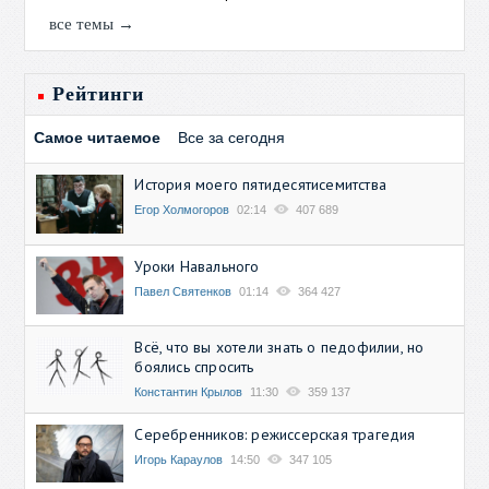
все темы →
Рейтинги
Самое читаемое
Все за сегодня
История моего пятидесятисемитства
Егор Холмогоров
02:14
407 689
Уроки Навального
Павел Святенков
01:14
364 427
Всё, что вы хотели знать о педофилии, но
боялись спросить
Константин Крылов
11:30
359 137
Серебренников: режиссерская трагедия
Игорь Караулов
14:50
347 105