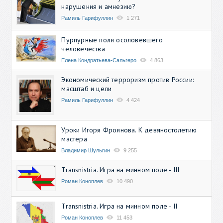
нарушения и амнезию?
Рамиль Гарифуллин
1 271
Пурпурные поля осоловевшего
человечества
Елена Кондратьева-Сальгеро
4 863
Экономический терроризм против России:
масштаб и цели
Рамиль Гарифуллин
4 424
Уроки Игоря Фроянова. К девяностолетию
мастера
Владимир Шульгин
9 255
Transnistria. Игра на минном поле - III
Роман Коноплев
10 490
Transnistria. Игра на минном поле - II
Роман Коноплев
11 453