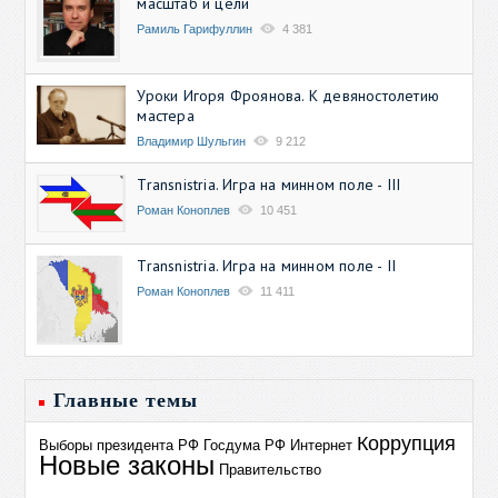
масштаб и цели
Рамиль Гарифуллин
4 381
Уроки Игоря Фроянова. К девяностолетию
мастера
Владимир Шульгин
9 212
Transnistria. Игра на минном поле - III
Роман Коноплев
10 451
Transnistria. Игра на минном поле - II
Роман Коноплев
11 411
Главные темы
Коррупция
Выборы президента РФ
Госдума РФ
Интернет
Новые законы
Правительство