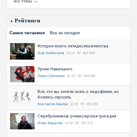
все темы →
Рейтинги
Самое читаемое
Все за сегодня
История моего пятидесятисемитства
Егор Холмогоров
02:14
407 866
Уроки Навального
Павел Святенков
01:14
364 595
Всё, что вы хотели знать о педофилии, но
боялись спросить
Константин Крылов
11:30
359 301
Серебренников: режиссерская трагедия
Игорь Караулов
14:50
347 273