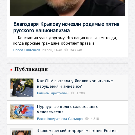
Благодаря Крылову исчезли родимые пятна
русского национализма
Константин учил другому. Что нация возникает тогда,
когда простые граждане обретают права, в
Павел Святенков
23 сен, 14:48
343 748
Публикации
Как США вызвали у Японии когнитивные
нарушения и амнезию?
Рамиль Гарифуллин
1 208
Пурпурные поля осоловевшего
человечества
Елена Кондратьева-Сальгеро
4 818
Экономический терроризм против России: