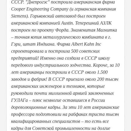
СССР. "Днепрогэс" построила американская фирма
Cooper Engineering Company (и германская компания
Siemens). Горьковский автозавод был построен
американской компанией Austin. Теперешний АЗЛК
построен по проекту Форда. Знаменитая Магнитка
– точная копия металлургического комбината в г.
Гэри, штат Индиана. Фирма Albert Kahn Inc
спроектировала и построила 500 советских
предприятий! Именно она создала в СССР школу
передового индустриального зодчества. Короче, за 10
лет американцы построили в СССР около 1.500
заводов и фабрик! В СССР приехало около 200 тысяч
американских инженеров и техников, которые
руководили почти миллионной армией заключенных
ГУЛАГа – плюс немногие оставшиеся в России
дореволюционные кадры. За эти 10 лет американские
профессора подготовили на рабфаках триста тысяч
квалифицированных специалистов – то есть все
кадры для Советской промышленности на долгие