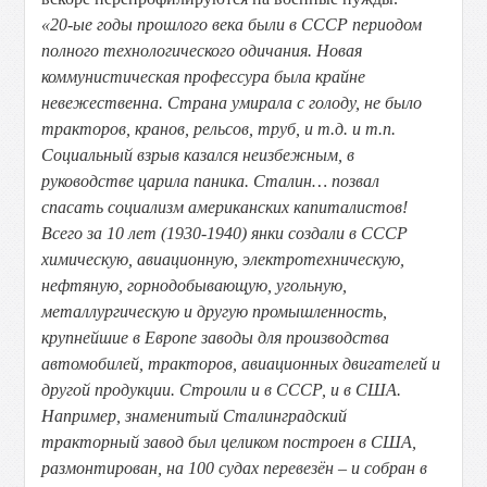
«20-ые годы прошлого века были в СССР периодом
полного технологического одичания. Новая
коммунистическая профессура была крайне
невежественна. Страна умирала с голоду, не было
тракторов, кранов, рельсов, труб, и т.д. и т.п.
Социальный взрыв казался неизбежным, в
руководстве царила паника. Сталин… позвал
спасать социализм американских капиталистов!
Всего за 10 лет (1930-1940) янки создали в СССР
химическую, авиационную, электротехническую,
нефтяную, горнодобывающую, угольную,
металлургическую и другую промышленность,
крупнейшие в Европе заводы для производства
автомобилей, тракторов, авиационных двигателей и
другой продукции. Строили и в СССР, и в США.
Например, знаменитый Сталинградский
тракторный завод был целиком построен в США,
размонтирован, на 100 судах перевезён – и собран в