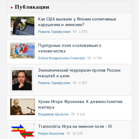
Публикации
Как США вызвали у Японии когнитивные
нарушения и амнезию?
Рамиль Гарифуллин
1 075
Пурпурные поля осоловевшего
человечества
Елена Кондратьева-Сальгеро
4 746
Экономический терроризм против России:
масштаб и цели
Рамиль Гарифуллин
4 307
Уроки Игоря Фроянова. К девяностолетию
мастера
Владимир Шульгин
9 142
Transnistria. Игра на минном поле - III
Роман Коноплев
10 376