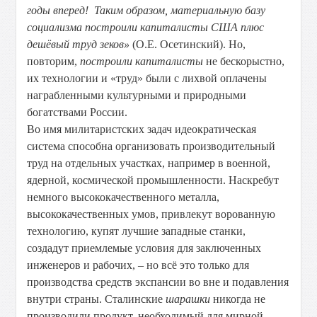
годы вперед! Таким образом, материальную базу
социализма построили капиталисты США плюс
дешёвый труд зеков»
(О.Е. Осетинский). Но,
повторим,
построили капиталисты
не бескорыстно,
их технологии и «труд» были с лихвой оплачены
награбленными культурными и природными
богатствами России.
Во имя милитаристских задач идеократическая
система способна организовать производительный
труд на отдельных участках, например в военной,
ядерной, космической промышленности. Наскребут
немного высококачественного металла,
высококачественных умов, привлекут ворованную
технологию, купят лучшие западные станки,
создадут приемлемые условия для заключенных
инженеров и рабочих, – но всё это только для
производства средств экспансии во вне и подавления
внутри страны. Сталинские
шарашки
никогда не
производили продукт, необходимый для мирной