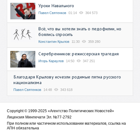
Уроки Навального
Павел Святенков
01:14
364 573
Всё, что вы хотели знать о педофилии, но
боялись спросить
Константин Крылов
11:30
359 280
Серебренников: режиссерская трагедия
Игорь Караулов
14:50
347 251
Благодаря Крылову исчезли родимые пятна русского
национализма
Павел Святенков
14:48
343 618
Copyright © 1999-2025 «Агентство Политических Новостей»
Лицензия Минпечати Эл. №77-2792
При полном или частичном использовании материалов, ссылка на
АПН обязательна