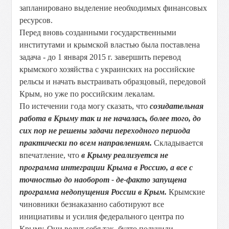
запланировано выделение необходимых финансовых
ресурсов.
Перед вновь созданными государственными
институтами и крымской властью была поставлена
задача - до 1 января 2015 г. завершить перевод
крымского хозяйства с украинских на российские
рельсы и начать выстраивать образцовый, передовой
Крым, но уже по российским лекалам.
По истечении года могу сказать, что
созидательная
работа в Крыму так и не началась, более того, до
сих пор не решены задачи переходного периода
практически по всем направлениям.
Складывается
впечатление, что
в Крыму реализуется не
программа интеграции Крыма в Россию, а все с
точностью до наоборот - де-факто запущена
программа недопущения России в Крым.
Крымские
чиновники безнаказанно саботируют все
инициативы и усилия федерального центра по
Крыму. Они ведут себя так, будто получили