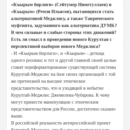
«Къырым бирлиги» (Сейтумер Ниметуллаев) и
«Къырым» (Ремзи Ильясов), пытающихся стать
альтернативой Меджлису, а также Таврического
муфтията, задуманного как альтернатива ДУМК?
В чем сильные и слабые стороны этих движений?
Есть ли смысл в проведении нового Курултая с
перспективой выборов нового Меджлиса?
- И «Къырым бирлиги», и «Къырым» - детища
одного розлива: и тот и другой главной своей целью
ставят переформатирование существующей системы
Курултай-Меджлис на базе своих организаций с той
же претензией на высшее этническое
представительство, что и уходящий в небытие
Курултай-Меджлис Джемилева-Чубарова. К чему
могут привести манипуляции с этническим
представительством для России, достаточно сказано
выше.
В российской реальности антироссийский проект
Курултай-Меджлис, кто бы его не возрождал или