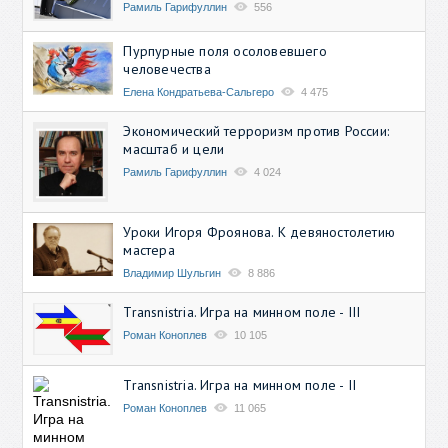
Рамиль Гарифуллин
556
Пурпурные поля осоловевшего
человечества
Елена Кондратьева-Сальгеро
4 475
Экономический терроризм против России:
масштаб и цели
Рамиль Гарифуллин
4 024
Уроки Игоря Фроянова. К девяностолетию
мастера
Владимир Шульгин
8 886
Transnistria. Игра на минном поле - III
Роман Коноплев
10 105
Transnistria. Игра на минном поле - II
Роман Коноплев
11 065