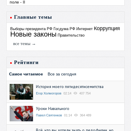
Главные темы
Коррупция
Выборы президента РФ
Госдума РФ
Интернет
Новые законы
Правительство
все темы →
Рейтинги
Самое читаемое
Все за сегодня
История моего пятидесятисемитства
Егор Холмогоров
02:14
407 754
Уроки Навального
Павел Святенков
01:14
364 489
Всё, что вы хотели знать о педофилии, но