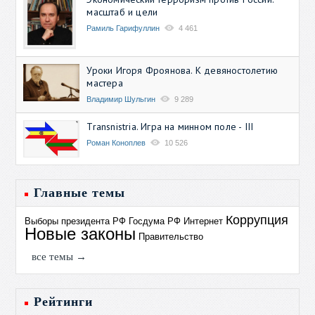
масштаб и цели
Рамиль Гарифуллин
4 461
Уроки Игоря Фроянова. К девяностолетию
мастера
Владимир Шульгин
9 289
Transnistria. Игра на минном поле - III
Роман Коноплев
10 526
Главные темы
Коррупция
Выборы президента РФ
Госдума РФ
Интернет
Новые законы
Правительство
все темы →
Рейтинги