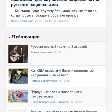
русского национализма
Константин учил другому. Что нация возникает тогда,
когда простые граждане обретают права, в
Павел Святенков
23 сен, 14:48
343 890
Публикации
Русская песня. Владимир Высоцкий
Роман Коноплев
87
Как США вызвали у Японии когнитивные
нарушения и амнезию?
Рамиль Гарифуллин
1 307
Пурпурные поля осоловевшего
человечества
Елена Кондратьева-Сальгеро
4 898
Экономический терроризм против России: