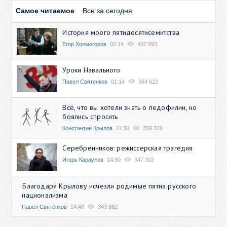
Самое читаемое
Все за сегодня
История моего пятидесятисемитства
Егор Холмогоров
02:14
407 893
Уроки Навального
Павел Святенков
01:14
364 622
Всё, что вы хотели знать о педофилии, но
боялись спросить
Константин Крылов
11:30
359 328
Серебренников: режиссерская трагедия
Игорь Караулов
14:50
347 302
Благодаря Крылову исчезли родимые пятна русского
национализма
Павел Святенков
14:48
343 882