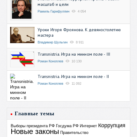
масштаб и цели
Рамиль Гарифуллин
4 054
Уроки Игоря Фроянова. К девяностолетию
мастера
Владимир Шульгин
8 911
Transnistria. Игра на минном поле - III
Роман Коноплев
10 130
Transnistria. Игра на минном поле - II
Роман Коноплев
11 092
Главные темы
Коррупция
Выборы президента РФ
Госдума РФ
Интернет
Новые законы
Правительство