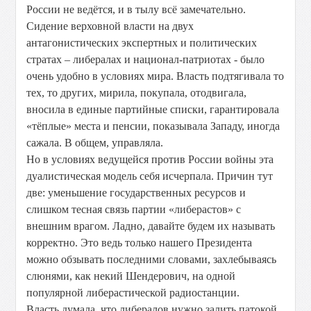
России не ведётся, и в тылу всё замечательно.
Сидение верховной власти на двух
антагонистических экспертных и политических
стратах – либералах и национал-патриотах - было
очень удобно в условиях мира. Власть подтягивала то
тех, то других, мирила, покупала, отодвигала,
вносила в единые партийные списки, гарантировала
«тёплые» места и пенсии, показывала Западу, иногда
сажала. В общем, управляла.
Но в условиях ведущейся против России войны эта
дуалистическая модель себя исчерпала. Причин тут
две: уменьшение государственных ресурсов и
слишком тесная связь партии «либерастов» с
внешним врагом. Ладно, давайте будем их называть
корректно. Это ведь только нашего Президента
можно обзывать последними словами, захлебываясь
слюнями, как некий Шендерович, на одной
популярной либерастической радиостанции.
Власть думала, что либералов нужно залить патокой,