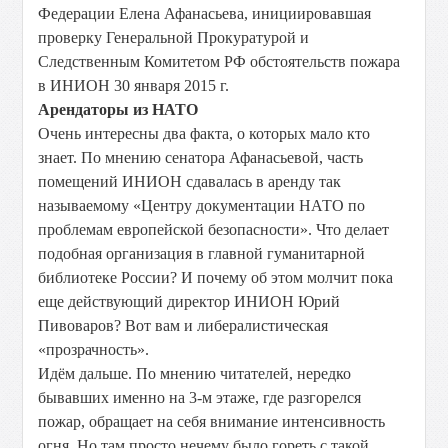
Федерации Елена Афанасьева, инициировавшая
проверку Генеральной Прокуратурой и
Следственным Комитетом РФ обстоятельств пожара
в ИНИОН 30 января 2015 г.
Арендаторы из НАТО
Очень интересны два факта, о которых мало кто
знает. По мнению сенатора Афанасьевой, часть
помещений ИНИОН сдавалась в аренду так
называемому «Центру документации НАТО по
проблемам европейской безопасности». Что делает
подобная организация в главной гуманитарной
библиотеке России? И почему об этом молчит пока
еще действующий директор ИНИОН Юрий
Пивоваров? Вот вам и либералистическая
«прозрачность».
Идём дальше. По мнению читателей, нередко
бывавших именно на 3-м этаже, где разгорелся
пожар, обращает на себя внимание интенсивность
огня. Но там просто нечему было гореть с такой