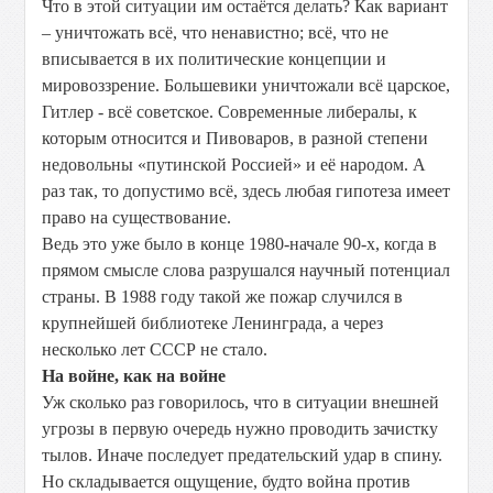
Что в этой ситуации им остаётся делать? Как вариант
– уничтожать всё, что ненавистно; всё, что не
вписывается в их политические концепции и
мировоззрение. Большевики уничтожали всё царское,
Гитлер - всё советское. Современные либералы, к
которым относится и Пивоваров, в разной степени
недовольны «путинской Россией» и её народом. А
раз так, то допустимо всё, здесь любая гипотеза имеет
право на существование.
Ведь это уже было в конце 1980-начале 90-х, когда в
прямом смысле слова разрушался научный потенциал
страны. В 1988 году такой же пожар случился в
крупнейшей библиотеке Ленинграда, а через
несколько лет СССР не стало.
На войне, как на войне
Уж сколько раз говорилось, что в ситуации внешней
угрозы в первую очередь нужно проводить зачистку
тылов. Иначе последует предательский удар в спину.
Но складывается ощущение, будто война против