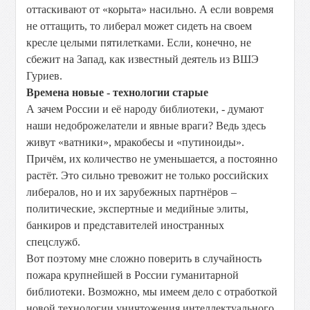
оттаскивают от «корыта» насильно. А если вовремя
не оттащить, то либерал может сидеть на своем
кресле целыми пятилетками. Если, конечно, не
сбежит на Запад, как известный деятель из ВШЭ
Гуриев.
Времена новые - технологии старые
А зачем России и её народу библиотеки, - думают
наши недоброжелатели и явные враги? Ведь здесь
живут «ватники», мракобесы и «путиноиды».
Причём, их количество не уменьшается, а постоянно
растёт. Это сильно тревожит не только российских
либералов, но и их зарубежных партнёров –
политические, экспертные и медийные элиты,
банкиров и представителей иностранных
спецслужб.
Вот поэтому мне сложно поверить в случайность
пожара крупнейшей в России гуманитарной
библиотеки. Возможно, мы имеем дело с отработкой
новой технологии уничтожения интеллектуального