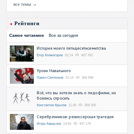
все темы →
Рейтинги
Самое читаемое
Все за сегодня
История моего пятидесятисемитства
Егор Холмогоров
02:14
407 763
Уроки Навального
Павел Святенков
01:14
364 496
Всё, что вы хотели знать о педофилии, но
боялись спросить
Константин Крылов
11:30
359 205
Серебренников: режиссерская трагедия
Игорь Караулов
14:50
347 175