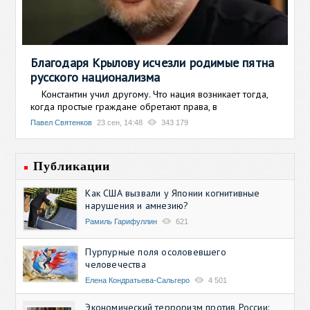
Благодаря Крылову исчезли родимые пятна
русского национализма
Константин учил другому. Что нация возникает тогда,
когда простые граждане обретают права, в
Павел Святенков
23 сен, 14:48
343 179
Публикации
Как США вызвали у Японии когнитивные
нарушения и амнезию?
Рамиль Гарифуллин
621
Пурпурные поля осоловевшего
человечества
Елена Кондратьева-Сальгеро
4 501
Экономический терроризм против России: