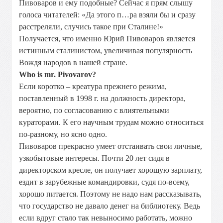
Пивоваров и ему подобные? Сейчас я прям слышу
голоса читателей: «Да этого п…ра взяли бы и сразу
расстреляли, случись такое при Сталине!»
Получается, что именно Юрий Пивоваров является
истинным сталинистом, увеличивая популярность
Вождя народов в нашей стране.
Who
is
mr
.
Pivovarov
?
Если коротко – креатура прежнего режима,
поставленный в 1998 г. на должность директора,
вероятно, по согласованию с влиятельными
кураторами. К его научным трудам можно относиться
по-разному, но ясно одно.
Пивоваров прекрасно умеет отстаивать свои личные,
узкобытовые интересы. Почти 20 лет сидя в
директорском кресле, он получает хорошую зарплату,
ездит в зарубежные командировки, судя по-всему,
хорошо питается. Поэтому не надо нам рассказывать,
что государство не давало денег на библиотеку. Ведь
если вдруг стало так невыносимо работать, можно