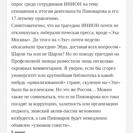
опрос среди сотрудников ИНИОН на тему
отношения к итогам деятельности Пивоварова и его
17 летнему правлению.
Симптоматично, что на трагедию ИНИОН почти не
откликнулась либералистическая пресса, вроде «Эха
Москвы». До этого на «Эхе» почти неделю
обсасывали трагедию Эбдо, доставая всех вопросом -
Шарли ты или не Шарли? Но по поводу трагедии на
Профсоюзной эховцы разместили лишь несколько
скромных комментариев. Я уверен, если бы сгорел
университет или крупнейшая библиотека в какой-
нибудь «цивилизованной» стране, скуление на «Эхе»
было бы вселенским. Но это же Россия… Можно
также не сомневаться, что если Пивоварова все-таки
посадят за коррупцию, халатность или организацию
поджога, эховский актив-пассив мгновенно
возбудится, а сам Пивоваров будет немедленно
объявлен «узником совести».
Looser