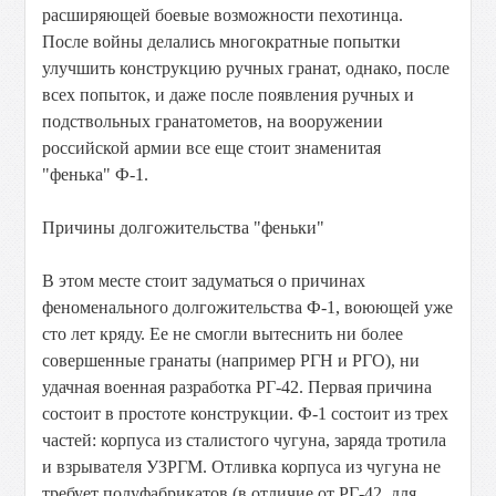
расширяющей боевые возможности пехотинца.
После войны делались многократные попытки
улучшить конструкцию ручных гранат, однако, после
всех попыток, и даже после появления ручных и
подствольных гранатометов, на вооружении
российской армии все еще стоит знаменитая
"фенька" Ф-1.
Причины долгожительства "феньки"
В этом месте стоит задуматься о причинах
феноменального долгожительства Ф-1, воюющей уже
сто лет кряду. Ее не смогли вытеснить ни более
совершенные гранаты (например РГН и РГО), ни
удачная военная разработка РГ-42. Первая причина
состоит в простоте конструкции. Ф-1 состоит из трех
частей: корпуса из сталистого чугуна, заряда тротила
и взрывателя УЗРГМ. Отливка корпуса из чугуна не
требует полуфабрикатов (в отличие от РГ-42, для