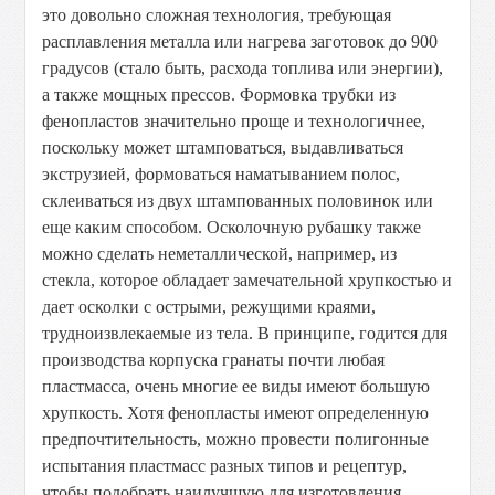
это довольно сложная технология, требующая
расплавления металла или нагрева заготовок до 900
градусов (стало быть, расхода топлива или энергии),
а также мощных прессов. Формовка трубки из
фенопластов значительно проще и технологичнее,
поскольку может штамповаться, выдавливаться
экструзией, формоваться наматыванием полос,
склеиваться из двух штампованных половинок или
еще каким способом. Осколочную рубашку также
можно сделать неметаллической, например, из
стекла, которое обладает замечательной хрупкостью и
дает осколки с острыми, режущими краями,
трудноизвлекаемые из тела. В принципе, годится для
производства корпуска гранаты почти любая
пластмасса, очень многие ее виды имеют большую
хрупкость. Хотя фенопласты имеют определенную
предпочтительность, можно провести полигонные
испытания пластмасс разных типов и рецептур,
чтобы подобрать наилучшую для изготовления