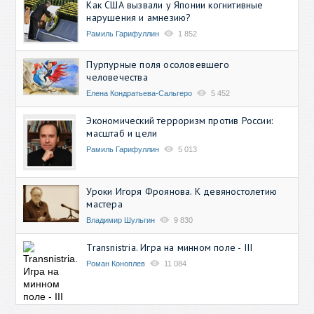
Как США вызвали у Японии когнитивные
нарушения и амнезию?
Рамиль Гарифуллин
1 852
Пурпурные поля осоловевшего
человечества
Елена Кондратьева-Сальгеро
5 452
Экономический терроризм против России:
масштаб и цели
Рамиль Гарифуллин
5 013
Уроки Игоря Фроянова. К девяностолетию
мастера
Владимир Шульгин
9 830
Transnistria. Игра на минном поле - III
Роман Коноплев
11 084