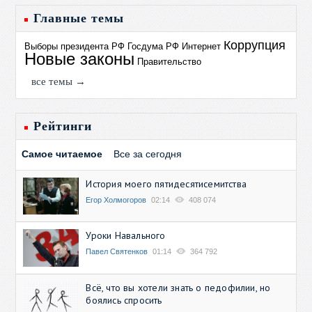
Главные темы
Коррупция
Выборы президента РФ
Госдума РФ
Интернет
Новые законы
Правительство
все темы →
Рейтинги
Самое читаемое
Все за сегодня
История моего пятидесятисемитства
Егор Холмогоров
02:14
408 074
Уроки Навального
Павел Святенков
01:14
364 792
Всё, что вы хотели знать о педофилии, но
боялись спросить