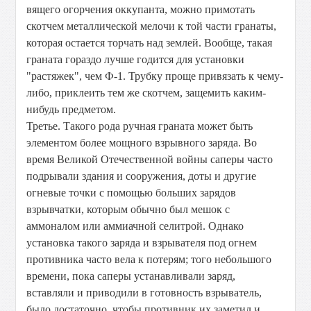
вящего огорчения оккупанта, можно примотать
скотчем металлической мелочи к той части гранаты,
которая остается торчать над землей. Вообще, такая
граната гораздо лучше годится для установки
"растяжек", чем Ф-1. Трубку проще привязать к чему-
либо, приклеить тем же скотчем, защемить каким-
нибудь предметом.
Третье. Такого рода ручная граната может быть
элементом более мощного взрывного заряда. Во
время Великой Отечественной войны саперы часто
подрывали здания и сооружения, доты и другие
огневые точки с помощью больших зарядов
взрывчатки, которым обычно был мешок с
аммоналом или аммиачной селитрой. Однако
установка такого заряда и взрывателя под огнем
противника часто вела к потерям; того небольшого
времени, пока саперы устанавливали заряд,
вставляли и приводили в готовность взрыватель,
было достаточно, чтобы противник их заметил и