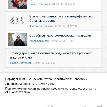
Павел Святенков
01:14
364 520
Всё, что вы хотели знать о педофилии, но
боялись спросить
Константин Крылов
11:30
359 230
Серебренников: режиссерская трагедия
Игорь Караулов
14:50
347 199
Благодаря Крылову исчезли родимые пятна русского
национализма
Павел Святенков
14:48
343 316
Copyright © 1999-2025 «Агентство Политических Новостей»
Лицензия Минпечати Эл. №77-2792
При полном или частичном использовании материалов, ссылка на
АПН обязательна