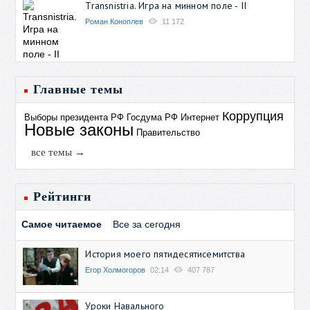
Transnistria. Игра на минном поле - II
Роман Коноплев
11 172
Главные темы
Коррупция
Выборы президента РФ
Госдума РФ
Интернет
Новые законы
Правительство
все темы →
Рейтинги
Самое читаемое
Все за сегодня
История моего пятидесятисемитства
Егор Холмогоров
02:14
407 787
Уроки Навального