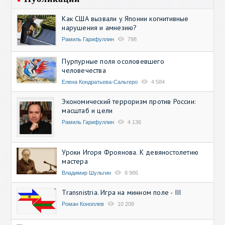
Как США вызвали у Японии когнитивные
нарушения и амнезию?
Рамиль Гарифуллин
798
Пурпурные поля осоловевшего
человечества
Елена Кондратьева-Сальгеро
4 584
Экономический терроризм против России:
масштаб и цели
Рамиль Гарифуллин
4 136
Уроки Игоря Фроянова. К девяностолетию
мастера
Владимир Шульгин
8 986
Transnistria. Игра на минном поле - III
Роман Коноплев
10 208