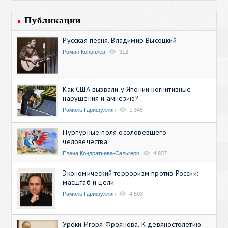
Публикации
Русская песня. Владимир Высоцкий
Роман Коноплев
312
Как США вызвали у Японии когнитивные
нарушения и амнезию?
Рамиль Гарифуллин
1 345
Пурпурные поля осоловевшего
человечества
Елена Кондратьева-Сальгеро
4 937
Экономический терроризм против России:
масштаб и цели
Рамиль Гарифуллин
4 503
Уроки Игоря Фроянова. К девяностолетию