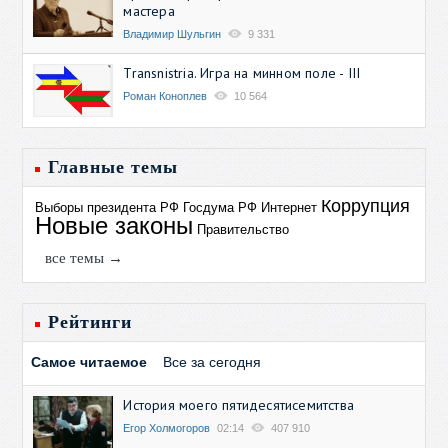
мастера
Владимир Шульгин
9 331
Transnistria. Игра на минном поле - III
Роман Коноплев
10 564
Главные темы
Коррупция
Выборы президента РФ
Госдума РФ
Интернет
Новые законы
Правительство
все темы →
Рейтинги
Самое читаемое
Все за сегодня
История моего пятидесятисемитства
Егор Холмогоров
02:14
407 910