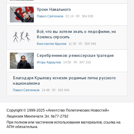
Уроки Навального
Павел Святенков
01:14
364 638
Всё, что вы хотели знать о педофилии, но
боялись спросить
Константин Крылов
11:30
359 346
Серебренников: режиссерская трагедия
Игорь Караулов
14:50
347 318
Благодаря Крылову исчезли родимые пятна русского
национализма
Павел Святенков
14:48
343 944
Copyright © 1999-2025 «Агентство Политических Новостей»
Лицензия Минпечати Эл. №77-2792
При полном или частичном использовании материалов, ссылка на
АПН обязательна