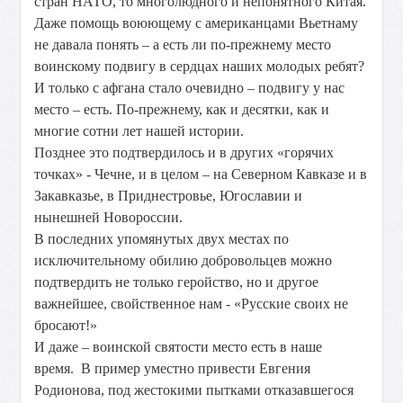
стран НАТО, то многолюдного и непонятного Китая.
Даже помощь воюющему с американцами Вьетнаму
не давала понять – а есть ли по-прежнему место
воинскому подвигу в сердцах наших молодых ребят?
И только с афгана стало очевидно – подвигу у нас
место – есть. По-прежнему, как и десятки, как и
многие сотни лет нашей истории.
Позднее это подтвердилось и в других «горячих
точках» - Чечне, и в целом – на Северном Кавказе и в
Закавказье, в Приднестровье, Югославии и
нынешней Новороссии.
В последних упомянутых двух местах по
исключительному обилию добровольцев можно
подтвердить не только геройство, но и другое
важнейшее, свойственное нам - «Русские своих не
бросают!»
И даже – воинской святости место есть в наше
время. В пример уместно привести Евгения
Родионова, под жестокими пытками отказавшегося