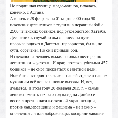
Но подлинная кузница младо-воинов, началась,
конечно, с Афгана.
А в ночь с 28 февраля на 01 марта 2000 года 90
псковских десантников вступили в неравный бой с
2500 чеченских боевиков под руководством Хаттаба.
Десантники, случайно оказавшиеся на пути
прорывающихся в Дагестан террористов, были, по
сути, обречены. Но они приняли бой.
Из девяноста человек выжили только шестеро, но
десантники – устояли. И враг, потеряв убитыми 457
боевиков – не смог прорваться к заветной цели.
Новейшая история посылает нашей стране и нашим
мужчинам всё новые и новые вызовы. И, вот,
думается, в этом году 28 февраля 2015 г. – самый
день вспомнить тех, кто год назад на Донбассе
восстал против насильственной украинизации,
против бандеровщины и фашизма – не важно –
ополченцы ли или добровольцы, воспринимающие