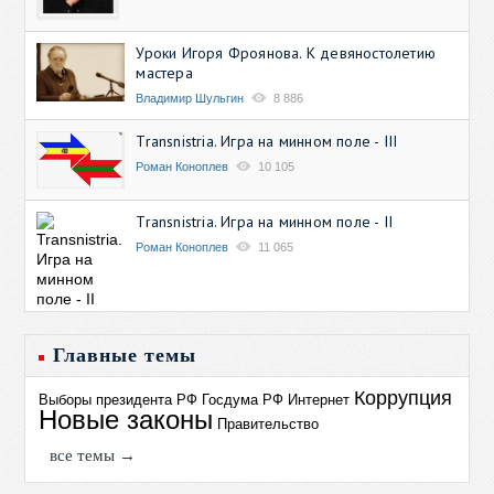
Уроки Игоря Фроянова. К девяностолетию
мастера
Владимир Шульгин
8 886
Transnistria. Игра на минном поле - III
Роман Коноплев
10 105
Transnistria. Игра на минном поле - II
Роман Коноплев
11 065
Главные темы
Коррупция
Выборы президента РФ
Госдума РФ
Интернет
Новые законы
Правительство
все темы →