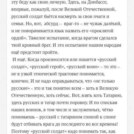
эту беду как свою личную. Здесь, на Донбассе,
впервые, пожалуй, после Великой Отечественной,
русский солдат бьётся насмерть за свои очаги и
семьи. Но, вот, абсурд – враг-то – не чужак далёкий,
и не поворачивается язык назвать его «проклятой
ордой». Тяжелое испытание, когда врагом сделался
твой кровный брат. И это испытание нашим народам
ещё предстоит пройти.
И ещё. Когда произносится или пишется «русский
солдат», «русский герой», «русский воин» – то это –
не в узкой этнической трактовке понимается,
конечно. И не надо оправдываться, что «не только
русские» - это и так понятно всем – хоть в Великую
Отечественную, хоть сейчас. Вот, взять хоть Татарию,
здесь русских и татар почти поровну. И по спискам
наших воинов, в том числе и заслуженных, чётко
понимаешь – русский с татарином спиной к спине
будут отбивать врага до последнего во все времена!
Поэтому «русский солдат» надо понимать так, как