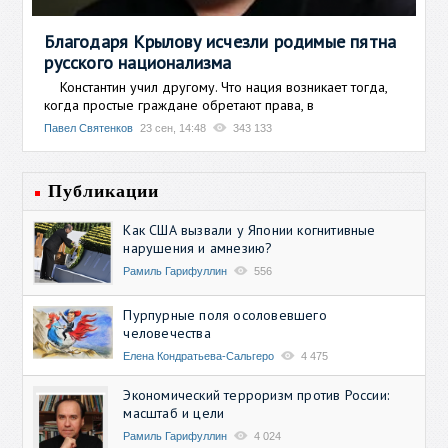
Благодаря Крылову исчезли родимые пятна
русского национализма
Константин учил другому. Что нация возникает тогда,
когда простые граждане обретают права, в
Павел Святенков
23 сен, 14:48
343 133
Публикации
Как США вызвали у Японии когнитивные
нарушения и амнезию?
Рамиль Гарифуллин
556
Пурпурные поля осоловевшего
человечества
Елена Кондратьева-Сальгеро
4 475
Экономический терроризм против России:
масштаб и цели
Рамиль Гарифуллин
4 024