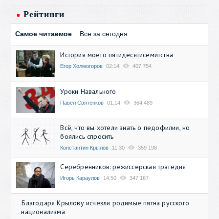
Рейтинги
Самое читаемое
Все за сегодня
История моего пятидесятисемитства
Егор Холмогоров
02:14
407 754
Уроки Навального
Павел Святенков
01:14
364 489
Всё, что вы хотели знать о педофилии, но
боялись спросить
Константин Крылов
11:30
359 198
Серебренников: режиссерская трагедия
Игорь Караулов
14:50
347 167
Благодаря Крылову исчезли родимые пятна русского
национализма