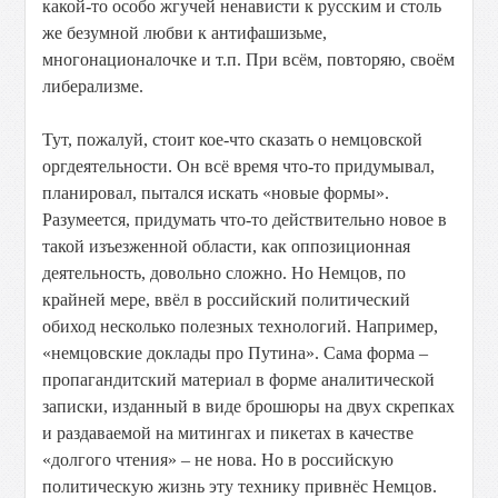
какой-то особо жгучей ненависти к русским и столь
же безумной любви к антифашизьме,
многонационалочке и т.п. При всём, повторяю, своём
либерализме.
Тут, пожалуй, стоит кое-что сказать о немцовской
оргдеятельности. Он всё время что-то придумывал,
планировал, пытался искать «новые формы».
Разумеется, придумать что-то действительно новое в
такой изъезженной области, как оппозиционная
деятельность, довольно сложно. Но Немцов, по
крайней мере, ввёл в российский политический
обиход несколько полезных технологий. Например,
«немцовские доклады про Путина». Сама форма –
пропагандитский материал в форме аналитической
записки, изданный в виде брошюры на двух скрепках
и раздаваемой на митингах и пикетах в качестве
«долгого чтения» – не нова. Но в российскую
политическую жизнь эту технику привнёс Немцов.