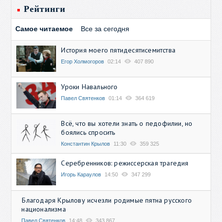
Рейтинги
Самое читаемое
Все за сегодня
История моего пятидесятисемитства
Егор Холмогоров
02:14
407 890
Уроки Навального
Павел Святенков
01:14
364 619
Всё, что вы хотели знать о педофилии, но
боялись спросить
Константин Крылов
11:30
359 325
Серебренников: режиссерская трагедия
Игорь Караулов
14:50
347 299
Благодаря Крылову исчезли родимые пятна русского
национализма
Павел Святенков
14:48
343 867