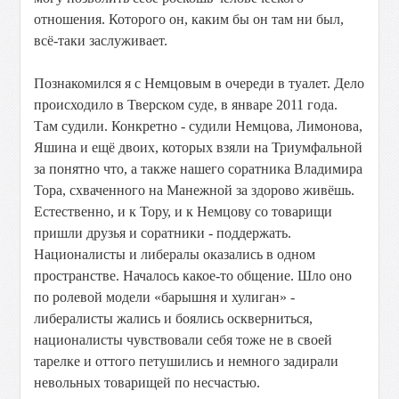
отношения. Которого он, каким бы он там ни был,
всё-таки заслуживает.
Познакомился я с Немцовым в очереди в туалет. Дело
происходило в Тверском суде, в январе 2011 года.
Там судили. Конкретно - судили Немцова, Лимонова,
Яшина и ещё двоих, которых взяли на Триумфальной
за понятно что, а также нашего соратника Владимира
Тора, схваченного на Манежной за здорово живёшь.
Естественно, и к Тору, и к Немцову со товарищи
пришли друзья и соратники - поддержать.
Националисты и либералы оказались в одном
пространстве. Началось какое-то общение. Шло оно
по ролевой модели «барышня и хулиган» -
либералисты жались и боялись оскверниться,
националисты чувствовали себя тоже не в своей
тарелке и оттого петушились и немного задирали
невольных товарищей по несчастью.