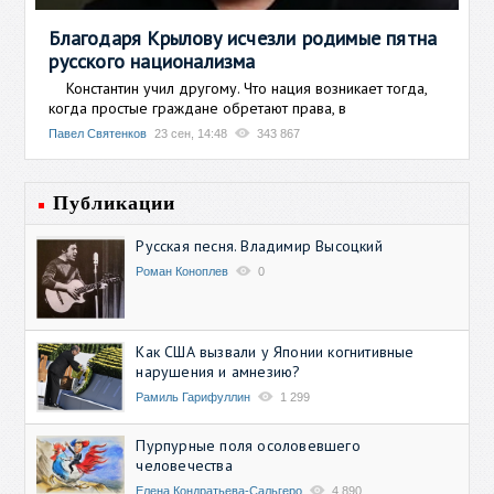
Благодаря Крылову исчезли родимые пятна
русского национализма
Константин учил другому. Что нация возникает тогда,
когда простые граждане обретают права, в
Павел Святенков
23 сен, 14:48
343 867
Публикации
Русская песня. Владимир Высоцкий
Роман Коноплев
0
Как США вызвали у Японии когнитивные
нарушения и амнезию?
Рамиль Гарифуллин
1 299
Пурпурные поля осоловевшего
человечества
Елена Кондратьева-Сальгеро
4 890