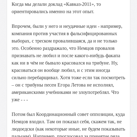
Когда мы делали доклад «Кавказ-2011», то
ориентировались именно на этот опыт.
Впрочем, были у него и неудачные идеи - например,
компания против участия в фальсифицированных
выборах, с треском провалившаяся, да и не только
это. Особенно раздражало, что Немцов провалов
признавать не любил и после какого-нибудь факапа
как ни в чём не бывало красовался на трибуне. Ну,
красоваться он вообще любил, и с этим иногда
сильно перебарщивал. Хотя тоже если так посмотреть
– он с трибуны песен Егора Летова не исполнял,
американскими учебниками не злоупотреблял. Что
уже - - -
Потом был Координационный совет оппозиции, куда
Немцов входил. Там он показал себя, скажем так, не
людоедски (как некоторые иные, не будем показывать
пальцем). Например, проглосовал за принятие ряда