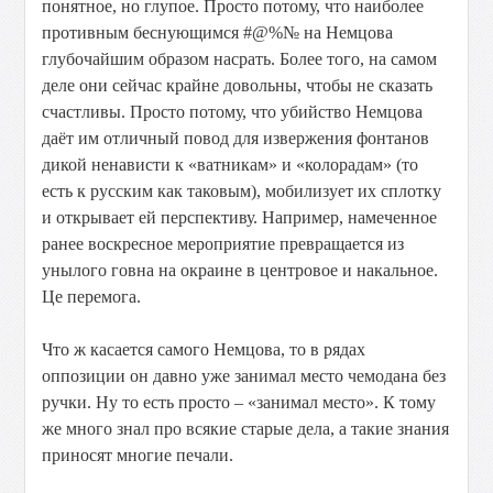
понятное, но глупое. Просто потому, что наиболее
противным беснующимся #@%№ на Немцова
глубочайшим образом насрать. Более того, на самом
деле они сейчас крайне довольны, чтобы не сказать
счастливы. Просто потому, что убийство Немцова
даёт им отличный повод для извержения фонтанов
дикой ненависти к «ватникам» и «колорадам» (то
есть к русским как таковым), мобилизует их сплотку
и открывает ей перспективу. Например, намеченное
ранее воскресное мероприятие превращается из
унылого говна на окраине в центровое и накальное.
Це перемога.
Что ж касается самого Немцова, то в рядах
оппозиции он давно уже занимал место чемодана без
ручки. Ну то есть просто – «занимал место». К тому
же много знал про всякие старые дела, а такие знания
приносят многие печали.