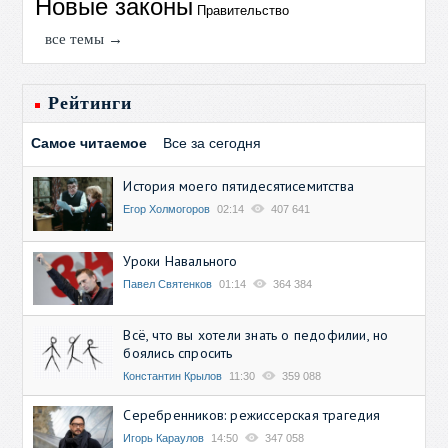
Новые законы
Правительство
все темы →
Рейтинги
Самое читаемое
Все за сегодня
История моего пятидесятисемитства
Егор Холмогоров
02:14
407 641
Уроки Навального
Павел Святенков
01:14
364 384
Всё, что вы хотели знать о педофилии, но
боялись спросить
Константин Крылов
11:30
359 088
Серебренников: режиссерская трагедия
Игорь Караулов
14:50
347 058