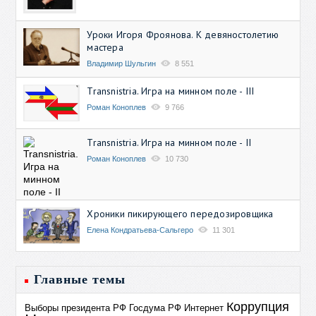
Уроки Игоря Фроянова. К девяностолетию
мастера
Владимир Шульгин
8 551
Transnistria. Игра на минном поле - III
Роман Коноплев
9 766
Transnistria. Игра на минном поле - II
Роман Коноплев
10 730
Хроники пикирующего передозировщика
Елена Кондратьева-Сальгеро
11 301
Главные темы
Коррупция
Выборы президента РФ
Госдума РФ
Интернет