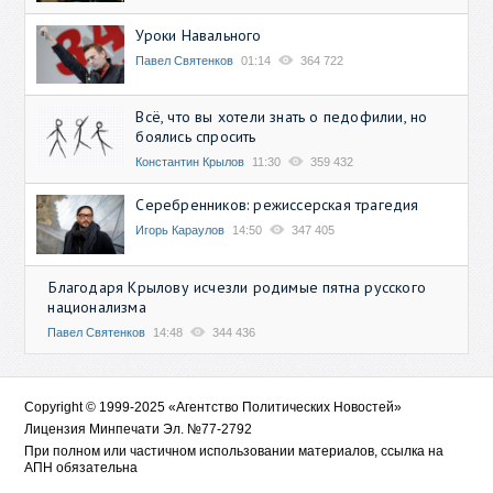
Уроки Навального
Павел Святенков
01:14
364 722
Всё, что вы хотели знать о педофилии, но
боялись спросить
Константин Крылов
11:30
359 432
Серебренников: режиссерская трагедия
Игорь Караулов
14:50
347 405
Благодаря Крылову исчезли родимые пятна русского
национализма
Павел Святенков
14:48
344 436
Copyright © 1999-2025 «Агентство Политических Новостей»
Лицензия Минпечати Эл. №77-2792
При полном или частичном использовании материалов, ссылка на
АПН обязательна