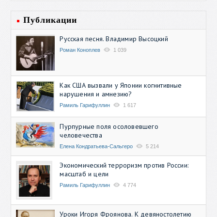
Публикации
Русская песня. Владимир Высоцкий
Роман Коноплев
1 039
Как США вызвали у Японии когнитивные
нарушения и амнезию?
Рамиль Гарифуллин
1 617
Пурпурные поля осоловевшего
человечества
Елена Кондратьева-Сальгеро
5 214
Экономический терроризм против России:
масштаб и цели
Рамиль Гарифуллин
4 774
Уроки Игоря Фроянова. К девяностолетию