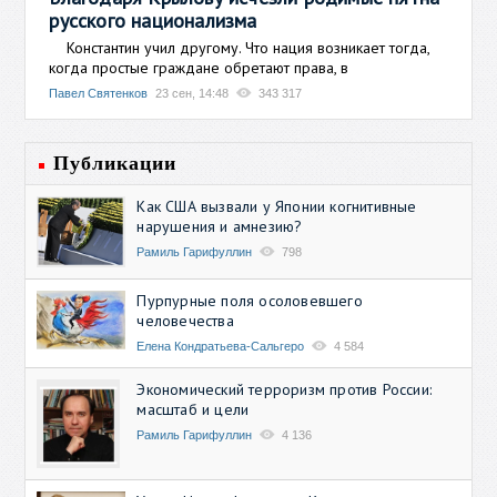
русского национализма
Константин учил другому. Что нация возникает тогда,
когда простые граждане обретают права, в
Павел Святенков
23 сен, 14:48
343 317
Публикации
Как США вызвали у Японии когнитивные
нарушения и амнезию?
Рамиль Гарифуллин
798
Пурпурные поля осоловевшего
человечества
Елена Кондратьева-Сальгеро
4 584
Экономический терроризм против России:
масштаб и цели
Рамиль Гарифуллин
4 136