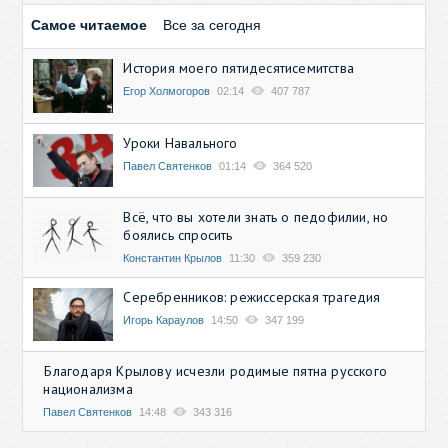
Самое читаемое
Все за сегодня
История моего пятидесятисемитства
Егор Холмогоров
02:14
407 787
Уроки Навального
Павел Святенков
01:14
364 520
Всё, что вы хотели знать о педофилии, но
боялись спросить
Константин Крылов
11:30
359 230
Серебренников: режиссерская трагедия
Игорь Караулов
14:50
347 199
Благодаря Крылову исчезли родимые пятна русского
национализма
Павел Святенков
14:48
343 316