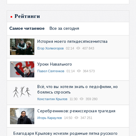
Рейтинги
Самое читаемое
Все за сегодня
История моего пятидесятисемитства
Егор Холмогоров
02:14
407 843
Уроки Навального
Павел Святенков
01:14
364 573
Всё, что вы хотели знать о педофилии, но
боялись спросить
Константин Крылов
11:30
359 280
Серебренников: режиссерская трагедия
Игорь Караулов
14:50
347 251
Благодаря Крылову исчезли родимые пятна русского