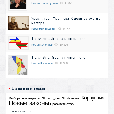
Рамиль Гарифуллин
4 307
Уроки Игоря Фроянова. К девяностолетию
мастера
Владимир Шульгин
9 142
Transnistria. Игра на минном поле - III
Роман Коноплев
10 376
Transnistria. Игра на минном поле - II
Роман Коноплев
11 338
Главные темы
Коррупция
Выборы президента РФ
Госдума РФ
Интернет
Новые законы
Правительство
все темы →