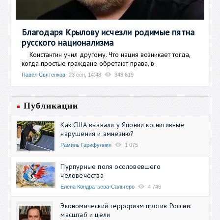
Благодаря Крылову исчезли родимые пятна
русского национализма
Константин учил другому. Что нация возникает тогда,
когда простые граждане обретают права, в
Павел Святенков
23 сен, 14:48
343 619
Публикации
Как США вызвали у Японии когнитивные
нарушения и амнезию?
Рамиль Гарифуллин
1 075
Пурпурные поля осоловевшего
человечества
Елена Кондратьева-Сальгеро
4 746
Экономический терроризм против России:
масштаб и цели