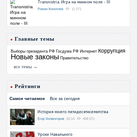
Transnistria. Игра на минном поле - III
Роман Коноплев
11 071
Главные темы
Коррупция
Выборы президента РФ
Госдума РФ
Интернет
Новые законы
Правительство
все темы →
Рейтинги
Самое читаемое
Все за сегодня
История моего пятидесятисемитства
Егор Холмогоров
02:14
408 071
Уроки Навального