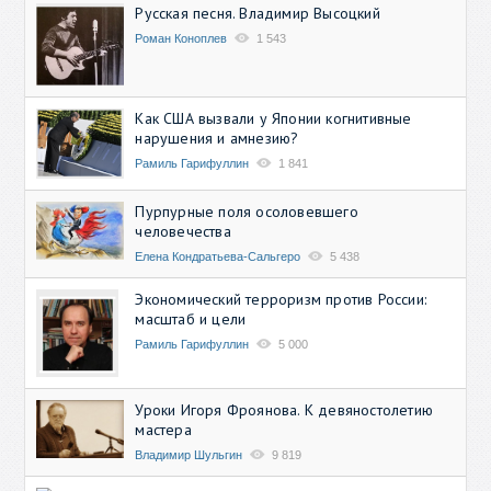
Русская песня. Владимир Высоцкий
Роман Коноплев
1 543
Как США вызвали у Японии когнитивные
нарушения и амнезию?
Рамиль Гарифуллин
1 841
Пурпурные поля осоловевшего
человечества
Елена Кондратьева-Сальгеро
5 438
Экономический терроризм против России:
масштаб и цели
Рамиль Гарифуллин
5 000
Уроки Игоря Фроянова. К девяностолетию
мастера
Владимир Шульгин
9 819