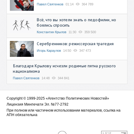
Павел Святенков
01:14
364 789
Всё, что вы хотели знать о педофилии, но
боялись спросить
Константин Крылов
11:30
359 500
Серебренников: режиссерская трагедия
Игорь Караулов
14:50
347 473
Благодаря Крылову исчезли родимые пятна русского
национализма
Павел Святенков
14:48
344 841
Copyright © 1999-2025 «Агентство Политических Новостей»
Лицензия Минпечати Эл. №77-2792
При полном или частичном использовании материалов, ссылка на
АПН обязательна