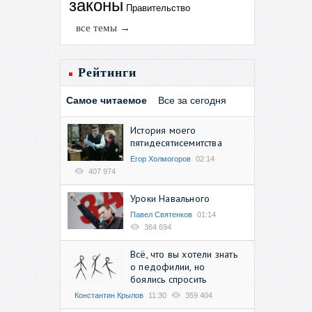
законы
Правительство
все темы →
Рейтинги
Самое читаемое
Все за сегодня
История моего
пятидесятисемитства
Егор Холмогоров
02:14
407 974
Уроки Навального
Павел Святенков
01:14
364 694
Всё, что вы хотели знать
о педофилии, но
боялись спросить
Константин Крылов
11:30
359 404