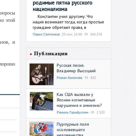
родимые пятна русского
национализма
вопросы
Константин учил другому. Что
но этой
нация возникает тогда, когда простые
граждане обретают права, в
Павел Святенков
23 сен, 14:48
344 278
алов, и
Публикации
хорошо
Русская песня.
Владимир Высоцкий
Роман Коноплев
832
Как США вызвали у
Японии когнитивные
нарушения и амнезию?
Рамиль Гарифуллин
1 520
Пурпурные поля
осоловевшего
человечества