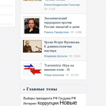
Елена Кондратьева-Сальгеро
5 127
Экономический
терроризм против
России: масштаб и цели
Рамиль Гарифуллин
4 686
Уроки Игоря Фроянова.
К девяностолетию
мастера
Владимир Шульгин
9 513
Transnistria. Игра на
минном поле - III
Роман Коноплев
10 753
Главные темы
Выборы президента РФ
Госдума РФ
Новые
Коррупция
Интернет