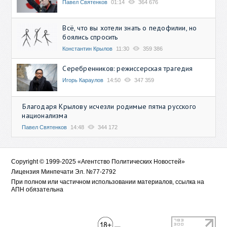
Павел Святенков
01:14
364 676
Всё, что вы хотели знать о педофилии, но
боялись спросить
Константин Крылов
11:30
359 386
Серебренников: режиссерская трагедия
Игорь Караулов
14:50
347 359
Благодаря Крылову исчезли родимые пятна русского
национализма
Павел Святенков
14:48
344 172
Copyright © 1999-2025 «Агентство Политических Новостей»
Лицензия Минпечати Эл. №77-2792
При полном или частичном использовании материалов, ссылка на
АПН обязательна