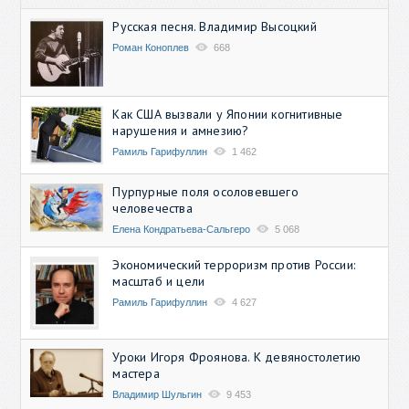
Русская песня. Владимир Высоцкий
Роман Коноплев
668
Как США вызвали у Японии когнитивные
нарушения и амнезию?
Рамиль Гарифуллин
1 462
Пурпурные поля осоловевшего
человечества
Елена Кондратьева-Сальгеро
5 068
Экономический терроризм против России:
масштаб и цели
Рамиль Гарифуллин
4 627
Уроки Игоря Фроянова. К девяностолетию
мастера
Владимир Шульгин
9 453