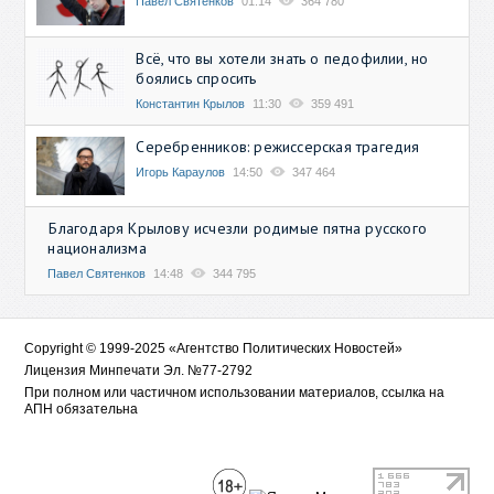
Павел Святенков
01:14
364 780
Всё, что вы хотели знать о педофилии, но
боялись спросить
Константин Крылов
11:30
359 491
Серебренников: режиссерская трагедия
Игорь Караулов
14:50
347 464
Благодаря Крылову исчезли родимые пятна русского
национализма
Павел Святенков
14:48
344 795
Copyright © 1999-2025 «Агентство Политических Новостей»
Лицензия Минпечати Эл. №77-2792
При полном или частичном использовании материалов, ссылка на
АПН обязательна