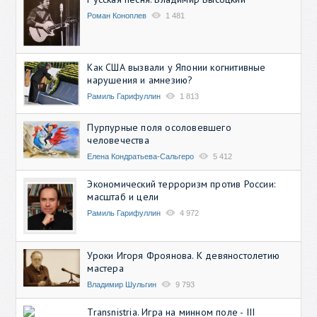
Роман Коноплев
1 481
Как США вызвали у Японии когнитивные
нарушения и амнезию?
Рамиль Гарифуллин
1 813
Пурпурные поля осоловевшего
человечества
Елена Кондратьева-Сальгеро
5 412
Экономический терроризм против России:
масштаб и цели
Рамиль Гарифуллин
4 972
Уроки Игоря Фроянова. К девяностолетию
мастера
Владимир Шульгин
9 793
Transnistria. Игра на минном поле - III