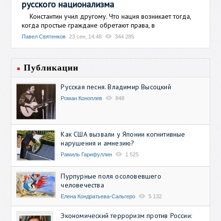
русского национализма
Константин учил другому. Что нация возникает тогда,
когда простые граждане обретают права, в
Павел Святенков
23 сен, 14:48
344 285
Публикации
Русская песня. Владимир Высоцкий
Роман Коноплев
848
Как США вызвали у Японии когнитивные
нарушения и амнезию?
Рамиль Гарифуллин
1 525
Пурпурные поля осоловевшего
человечества
Елена Кондратьева-Сальгеро
5 132
Экономический терроризм против России: