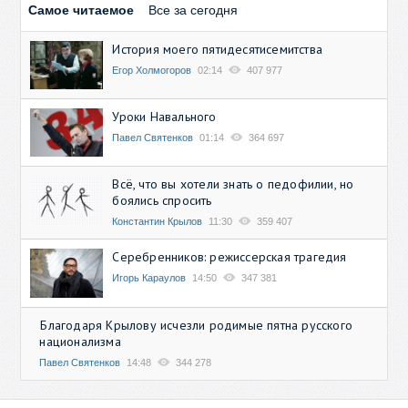
Самое читаемое
Все за сегодня
История моего пятидесятисемитства
Егор Холмогоров
02:14
407 977
Уроки Навального
Павел Святенков
01:14
364 697
Всё, что вы хотели знать о педофилии, но
боялись спросить
Константин Крылов
11:30
359 407
Серебренников: режиссерская трагедия
Игорь Караулов
14:50
347 381
Благодаря Крылову исчезли родимые пятна русского
национализма
Павел Святенков
14:48
344 278