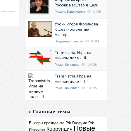
России: масштаб и цели
Рамиль Гарифуллин
3 955
Уроки Игоря Фроянова.
К девяностолетию
мастера
Владимир Шульгин
8 814
Transnistria. Игра на
минном поле - III
Роман Коноплев
10 036
Transnistria. Игра на
минном поле - II
Роман Коноплев
10 995
Главные темы
Выборы президента РФ
Госдума РФ
Новые
Коррупция
Интернет