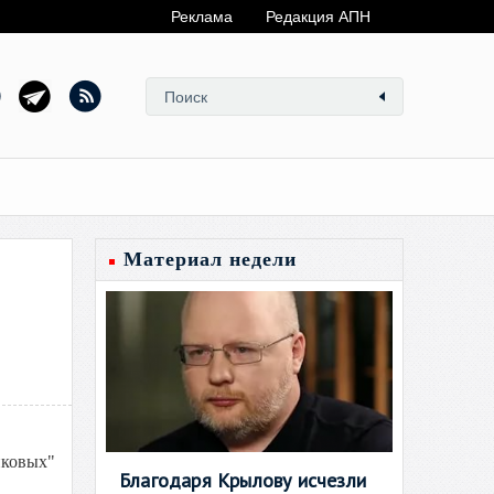
Реклама
Редакция АПН
Материал недели
йковых"
Благодаря Крылову исчезли