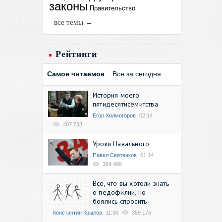
законы
Правительство
все темы →
Рейтинги
Самое читаемое
Все за сегодня
История моего
пятидесятисемитства
Егор Холмогоров
02:14
407 733
Уроки Навального
Павел Святенков
01:14
364 466
Всё, что вы хотели знать
о педофилии, но
боялись спросить
Константин Крылов
11:30
359 176