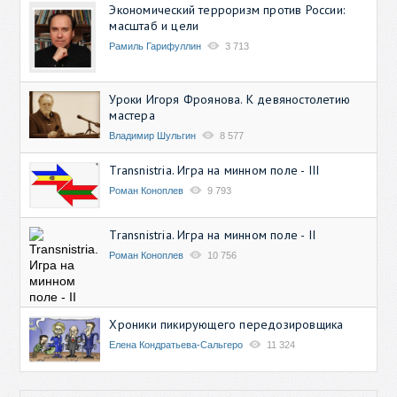
Экономический терроризм против России:
масштаб и цели
Рамиль Гарифуллин
3 713
Уроки Игоря Фроянова. К девяностолетию
мастера
Владимир Шульгин
8 577
Transnistria. Игра на минном поле - III
Роман Коноплев
9 793
Transnistria. Игра на минном поле - II
Роман Коноплев
10 756
Хроники пикирующего передозировщика
Елена Кондратьева-Сальгеро
11 324