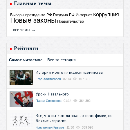
Главные темы
Коррупция
Выборы президента РФ
Госдума РФ
Интернет
Новые законы
Правительство
все темы →
Рейтинги
Самое читаемое
Все за сегодня
История моего пятидесятисемитства
Егор Холмогоров
02:14
407 651
Уроки Навального
Павел Святенков
01:14
364 392
Всё, что вы хотели знать о педофилии, но
боялись спросить
Константин Крылов
11:30
359 098