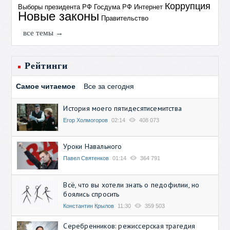
Коррупция
Выборы президента РФ
Госдума РФ
Интернет
Новые законы
Правительство
все темы →
Рейтинги
Самое читаемое
Все за сегодня
История моего пятидесятисемитства
Егор Холмогоров
02:14
408 073
Уроки Навального
Павел Святенков
01:14
364 791
Всё, что вы хотели знать о педофилии, но
боялись спросить
Константин Крылов
11:30
359 503
Серебренников: режиссерская трагедия