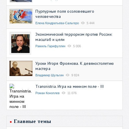
Пурпурные поля осоловевшего
человечества
Елена Кондратьева-Сальгеро
5 444
Экономический терроризм против России:
масштаб и цели
Рамиль Гарифуллин
5 006
Уроки Игоря Фроянова. К девяностолетию
мастера
Владимир Шульгин
9 824
Transnistria. Игра на минном поле - III
Роман Коноплев
11 076
Главные темы