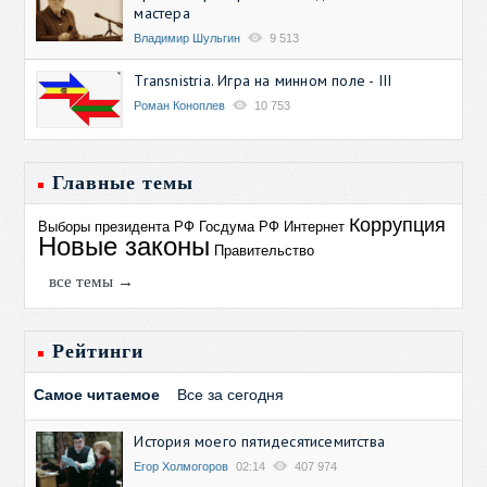
мастера
Владимир Шульгин
9 513
Transnistria. Игра на минном поле - III
Роман Коноплев
10 753
Главные темы
Коррупция
Выборы президента РФ
Госдума РФ
Интернет
Новые законы
Правительство
все темы →
Рейтинги
Самое читаемое
Все за сегодня
История моего пятидесятисемитства
Егор Холмогоров
02:14
407 974