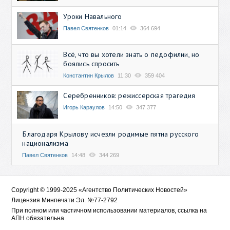
Уроки Навального
Павел Святенков
01:14
364 694
Всё, что вы хотели знать о педофилии, но
боялись спросить
Константин Крылов
11:30
359 404
Серебренников: режиссерская трагедия
Игорь Караулов
14:50
347 377
Благодаря Крылову исчезли родимые пятна русского
национализма
Павел Святенков
14:48
344 269
Copyright © 1999-2025 «Агентство Политических Новостей»
Лицензия Минпечати Эл. №77-2792
При полном или частичном использовании материалов, ссылка на
АПН обязательна