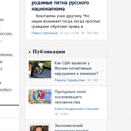
родимые пятна русского
национализма
Константин учил другому. Что
но
нация возникает тогда, когда простые
граждане обретают права, в
х
России,
Павел Святенков
23 сен, 14:48
343 360
 –
Публикации
 линии,
 и
Как США вызвали у
Японии когнитивные
ил
нарушения и амнезию?
Рамиль Гарифуллин
842
м
побил.
Пурпурные поля
осоловевшего
человечества
Елена Кондратьева-Сальгеро
4 602
Экономический
терроризм против