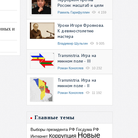
России: масштаб и цели
Рамиль Гарифуллин
4 159
Уроки Игоря Фроянова.
онных и
К девяностолетию
мастера
Владимир Шульгин
9 005
Transnistria. Игра на
минном поле - III
Роман Коноплев
10 232
Transnistria. Игра на
минном поле - II
Роман Коноплев
11 192
Главные темы
Выборы президента РФ
Госдума РФ
Новые
Коррупция
Интернет