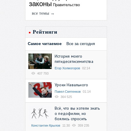
законы
Правительство
все темы →
Рейтинги
Самое читаемое
Все за сегодня
История моего
пятидесятисемитства
Егор Холмогоров
02:14
407 793
Уроки Навального
Павел Святенков
01:14
364 525
Всё, что вы хотели знать
о педофилии, но
боялись спросить
Константин Крылов
11:30
359 235