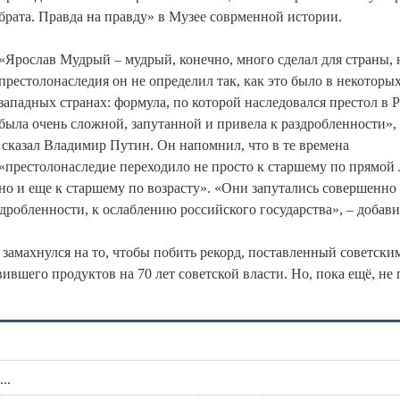
брата. Правда на правду» в Музее соврменной истории.
«Ярослав Мудрый – мудрый, конечно, много сделал для страны, 
престолонаследия он не определил так, как это было в некоторы
западных странах: формула, по которой наследовался престол в 
была очень сложной, запутанной и привела к раздробленности»,
сказал Владимир Путин. Он напомнил, что в те времена
«престолонаследие переходило не просто к старшему по прямой
но и еще к старшему по возрасту». «Они запутались совершенно
здробленности, к ослаблению российского государства», – добав
амахнулся на то, чтобы побить рекорд, поставленный советски
вившего продуктов на 70 лет советской власти. Но, пока ещё, не 
..