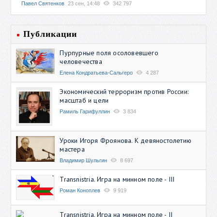
Павел Святенков
23 сен, 14:48
342 797
Публикации
Пурпурные поля осоловевшего
человечества
Елена Кондратьева-Сальгеро
4 287
Экономический терроризм против России:
масштаб и цели
Рамиль Гарифуллин
3 834
Уроки Игоря Фроянова. К девяностолетию
мастера
Владимир Шульгин
8 697
Transnistria. Игра на минном поле - III
Роман Коноплев
9 919
Transnistria. Игра на минном поле - II