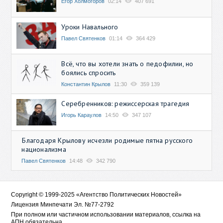
Егор Холмогоров
02:14
407 691
Уроки Навального
Павел Святенков
01:14
364 429
Всё, что вы хотели знать о педофилии, но
боялись спросить
Константин Крылов
11:30
359 139
Серебренников: режиссерская трагедия
Игорь Караулов
14:50
347 107
Благодаря Крылову исчезли родимые пятна русского
национализма
Павел Святенков
14:48
342 790
Copyright © 1999-2025 «Агентство Политических Новостей»
Лицензия Минпечати Эл. №77-2792
При полном или частичном использовании материалов, ссылка на
АПН обязательна