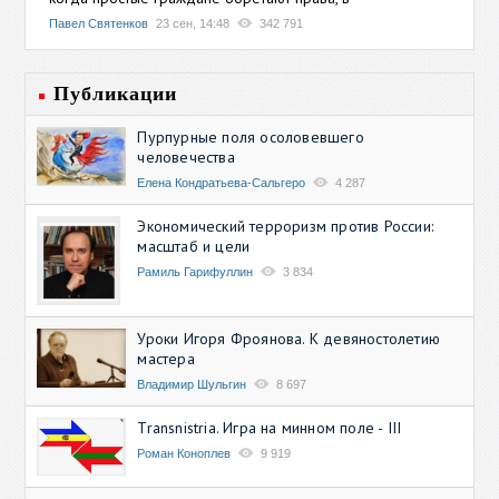
Павел Святенков
23 сен, 14:48
342 791
Публикации
Пурпурные поля осоловевшего
человечества
Елена Кондратьева-Сальгеро
4 287
Экономический терроризм против России:
масштаб и цели
Рамиль Гарифуллин
3 834
Уроки Игоря Фроянова. К девяностолетию
мастера
Владимир Шульгин
8 697
Transnistria. Игра на минном поле - III
Роман Коноплев
9 919