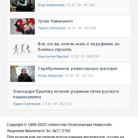
Егор Холмогоров
02:14
407 691
Уроки Навального
Павел Святенков
01:14
364 429
Всё, что вы хотели знать о педофилии, но
боялись спросить
Константин Крылов
11:30
359 139
Серебренников: режиссерская трагедия
Игорь Караулов
14:50
347 107
Благодаря Крылову исчезли родимые пятна русского
национализма
Павел Святенков
14:48
342 790
Copyright © 1999-2025 «Агентство Политических Новостей»
Лицензия Минпечати Эл. №77-2792
При полном или частичном использовании материалов, ссылка на