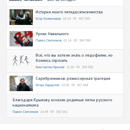
История моего пятидесятисемитства
Егор Холмогоров
02:14
407 649
Уроки Навального
Павел Святенков
01:14
364 390
Всё, что вы хотели знать о педофилии, но
боялись спросить
Константин Крылов
11:30
359 095
Серебренников: режиссерская трагедия
Игорь Караулов
14:50
347 064
Благодаря Крылову исчезли родимые пятна русского
национализма
Павел Святенков
14:48
342 541