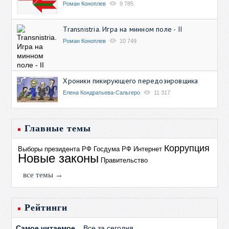
Роман Коноплев
9 785
Transnistria. Игра на минном поле - II
Роман Коноплев
10 749
Хроники пикирующего передозировщика
Елена Кондратьева-Сальгеро
11 317
Главные темы
Коррупция
Выборы президента РФ
Госдума РФ
Интернет
Новые законы
Правительство
все темы →
Рейтинги
Самое читаемое
Все за сегодня