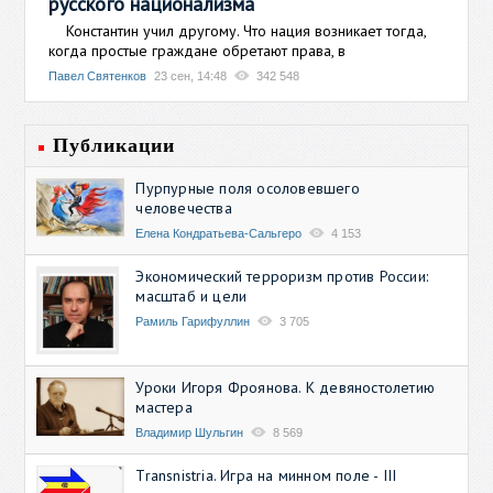
русского национализма
Константин учил другому. Что нация возникает тогда,
когда простые граждане обретают права, в
Павел Святенков
23 сен, 14:48
342 548
Публикации
Пурпурные поля осоловевшего
человечества
Елена Кондратьева-Сальгеро
4 153
Экономический терроризм против России:
масштаб и цели
Рамиль Гарифуллин
3 705
Уроки Игоря Фроянова. К девяностолетию
мастера
Владимир Шульгин
8 569
Transnistria. Игра на минном поле - III