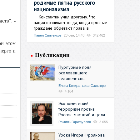
родимые пятна русского
национализма
Константин учил другому. Что
ств", -
нация возникает тогда, когда простые
граждане обретают права, в
Павел Святенков
23 сен, 14:48
342 462
ри этом
нерго и
Публикации
Пурпурные поля
осоловевшего
человечества
Елена Кондратьева-Сальгеро
4 104
Экономический
терроризм против
России: масштаб и цели
Рамиль Гарифуллин
3 655
Уроки Игоря Фроянова.