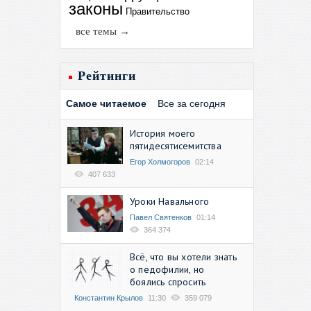
законы
Правительство
все темы →
Рейтинги
Самое читаемое
Все за сегодня
История моего
пятидесятисемитства
Егор Холмогоров
02:14
407 633
Уроки Навального
Павел Святенков
01:14
364 374
Всё, что вы хотели знать
о педофилии, но
боялись спросить
Константин Крылов
11:30
359 079