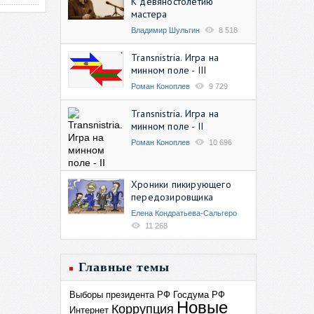
К девяностолетию
мастера
Владимир Шульгин
8 518
Transnistria. Игра на
минном поле - III
Роман Коноплев
9 729
Transnistria. Игра на
минном поле - II
Роман Коноплев
10 696
Хроники пикирующего
передозировщика
Елена Кондратьева-Сальгеро
11 268
Главные темы
Выборы президента РФ
Госдума РФ
Новые
Коррупция
Интернет